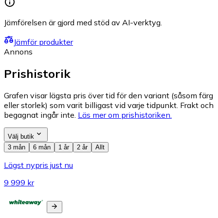
Jämförelsen är gjord med stöd av AI-verktyg.
Jämför produkter
Annons
Prishistorik
Grafen visar lägsta pris över tid för den variant (såsom färg
eller storlek) som varit billigast vid varje tidpunkt. Frakt och
begagnat ingår inte.
Läs mer om prishistoriken.
Välj butik
3 mån
6 mån
1 år
2 år
Allt
Lägst nypris just nu
9 999 kr