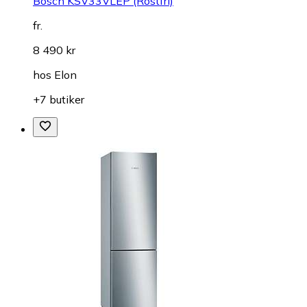
Bosch KSV33VLEP (Rostfri)
fr.
8 490 kr
hos
Elon
+7 butiker