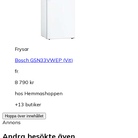
Frysar
Bosch GSN33VWEP (Vit)
fr.
8 790 kr
hos
Hemmashoppen
+13 butiker
Hoppa över innehållet
Annons
Andra besökte även