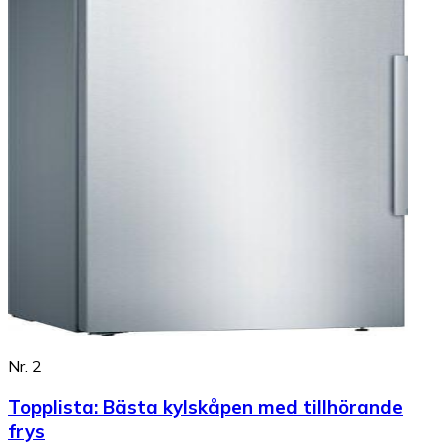
Nr. 2
Topplista
:
Bästa kylskåpen med tillhörande
frys