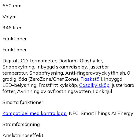
650 mm
Volym
346 liter
Funktioner
Funktioner
Digital LCD-termometer
,
Dörrlarm
,
Glashyllor
,
Snabbkylning
,
Inbyggd skärm/display
,
Justerbar
temperatur
,
Snabbfrysning
,
Anti-fingeravtryck ytfinish
,
0
gradig låda (ZeroZone/Chef Zone)
,
Flaskställ
,
Inbyggd
LED-belysning
,
Frostfritt kylskåp
,
Gasolkylskåp
,
Justerbara
fötter
,
Avrinning av avfrostningsvatten
,
Länkhjul
Smarta funktioner
Kompatibel med kontrollapp
,
NFC
,
SmartThings AI Energy
Strömförsörjning
Anslutningseffekt