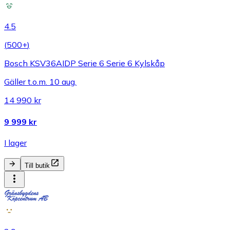
4.5
(
500+
)
Bosch KSV36AIDP Serie 6 Serie 6 Kylskåp
Gäller t.o.m. 10 aug.
14 990 kr
9 999 kr
I lager
Till butik