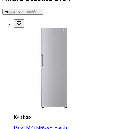
Hoppa över innehållet
Kylskåp
LG GLM71MBCSF (Rostfri)