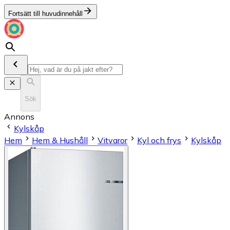
Fortsätt till huvudinnehåll
Sök
Annons
Kylskåp
Hem
Hem & Hushåll
Vitvaror
Kyl och frys
Kylskåp