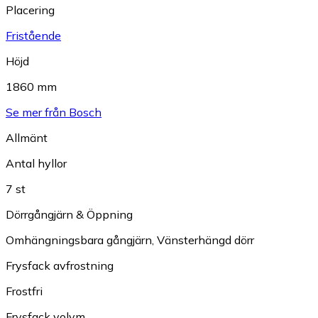
Placering
Fristående
Höjd
1860 mm
Se mer från Bosch
Allmänt
Antal hyllor
7 st
Dörrgångjärn & Öppning
Omhängningsbara gångjärn
,
Vänsterhängd dörr
Frysfack avfrostning
Frostfri
Frysfack volym