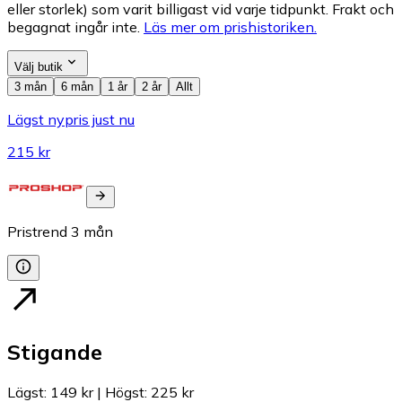
eller storlek) som varit billigast vid varje tidpunkt. Frakt och
begagnat ingår inte.
Läs mer om prishistoriken.
Välj butik
3 mån
6 mån
1 år
2 år
Allt
Lägst nypris just nu
215 kr
Pristrend
3
mån
Stigande
Lägst
:
149 kr
|
Högst
:
225 kr