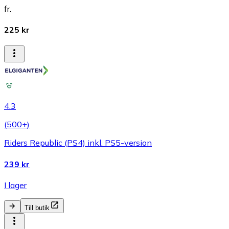
fr.
225 kr
4.3
(
500+
)
Riders Republic (PS4) inkl. PS5-version
239 kr
I lager
Till butik