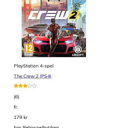
PlayStation 4-spel
The Crew 2 (PS4)
(
6
)
fr.
179 kr
hos
Retrospelbutiken