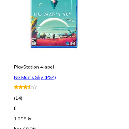
PlayStation 4-spel
No Man's Sky (PS4)
(
14
)
fr.
1 298 kr