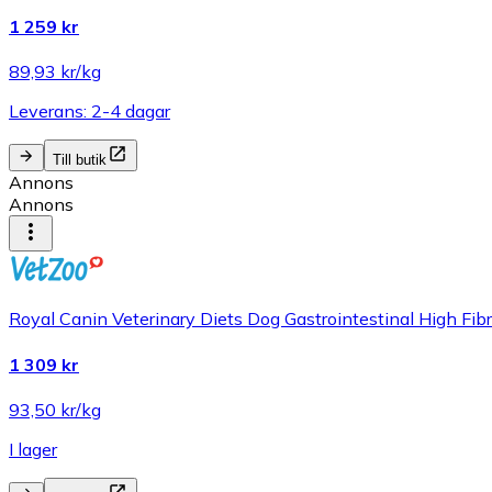
1 259 kr
89,93 kr/kg
Leverans: 2-4 dagar
Till butik
Annons
Annons
Royal Canin Veterinary Diets Dog Gastrointestinal High Fib
1 309 kr
93,50 kr/kg
I lager