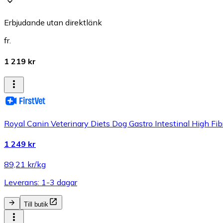
Erbjudande utan direktlänk
fr.
1 219 kr
Royal Canin Veterinary Diets Dog Gastro Intestinal High Fib
1 249 kr
89,21 kr/kg
Leverans: 1-3 dagar
Till butik