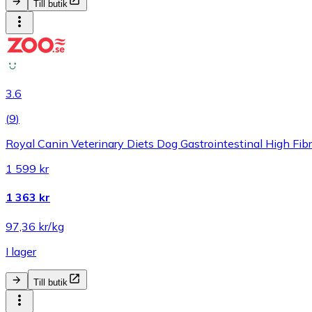
Till butik
3.6
(
9
)
Royal Canin Veterinary Diets Dog Gastrointestinal High Fibr
1 599 kr
1 363 kr
97,36 kr/kg
I lager
Till butik