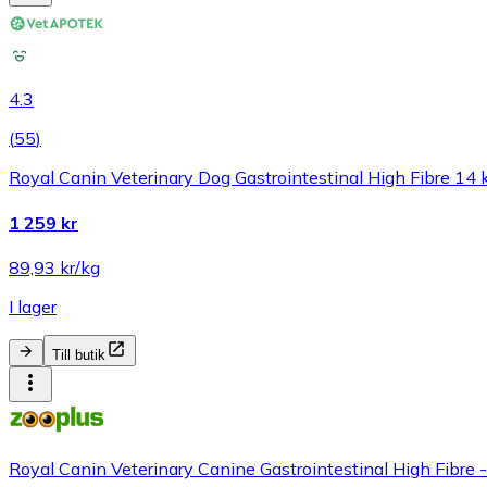
4.3
(
55
)
Royal Canin Veterinary Dog Gastrointestinal High Fibre 14 
1 259 kr
89,93 kr/kg
I lager
Till butik
Royal Canin Veterinary Canine Gastrointestinal High Fibre 