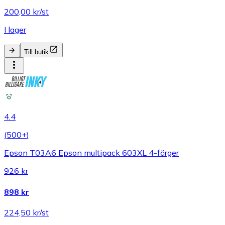
200,00 kr/st
I lager
Till butik
4.4
(
500+
)
Epson T03A6 Epson multipack 603XL 4-färger
926 kr
898 kr
224,50 kr/st