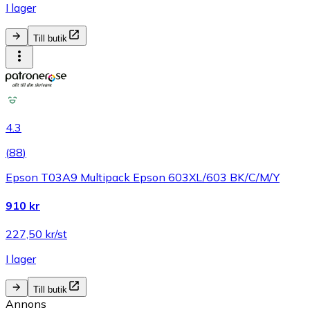
I lager
Till butik
4.3
(
88
)
Epson T03A9 Multipack Epson 603XL/603 BK/C/M/Y
910 kr
227,50 kr/st
I lager
Till butik
Annons