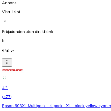
Annons
Visa 14 st
Erbjudanden utan direktlänk
fr.
930 kr
4.3
(
477
)
Epson 603XL Multipack - 4-pack - XL - black yellow cyan mag