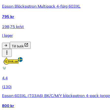
Epson Bläckpatron Multipack 4-färg 603XL
795 kr
198,75 kr/st
I lager
Till butik
4.4
(
130
)
Epson 603XL (T03A6) BK/C/M/Y bläckpatron 4-pack (origin
800 kr