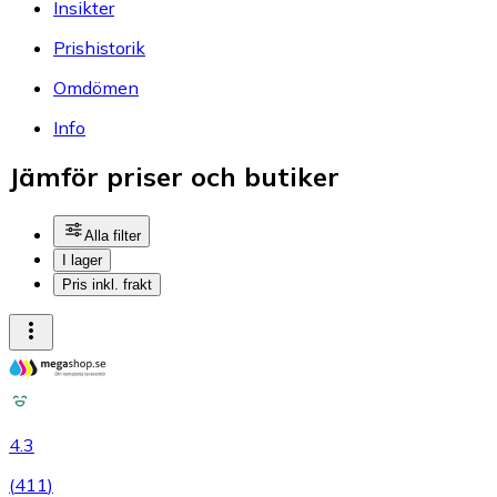
Insikter
Prishistorik
Omdömen
Info
Jämför priser och butiker
Alla filter
I lager
Pris inkl. frakt
4.3
(
411
)