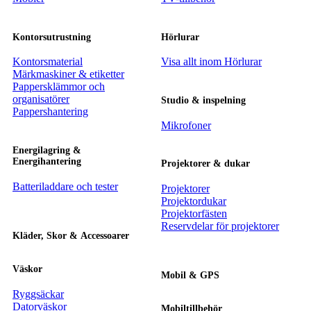
Kontorsutrustning
Hörlurar
Kontorsmaterial
Visa allt inom Hörlurar
Märkmaskiner & etiketter
Pappersklämmor och
organisatörer
Studio & inspelning
Pappershantering
Mikrofoner
Energilagring &
Energihantering
Projektorer & dukar
Batteriladdare och tester
Projektorer
Projektordukar
Projektorfästen
Reservdelar för projektorer
Kläder, Skor & Accessoarer
Väskor
Mobil & GPS
Ryggsäckar
Datorväskor
Mobiltillbehör