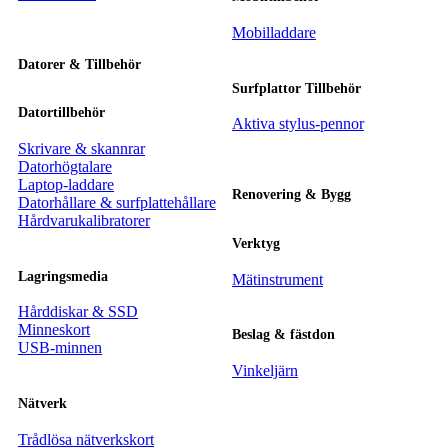
Mobilladdare
Datorer & Tillbehör
Surfplattor Tillbehör
Datortillbehör
Aktiva stylus-pennor
Skrivare & skannrar
Datorhögtalare
Laptop-laddare
Renovering & Bygg
Datorhållare & surfplattehållare
Hårdvarukalibratorer
Verktyg
Lagringsmedia
Mätinstrument
Hårddiskar & SSD
Minneskort
Beslag & fästdon
USB-minnen
Vinkeljärn
Nätverk
Trådlösa nätverkskort