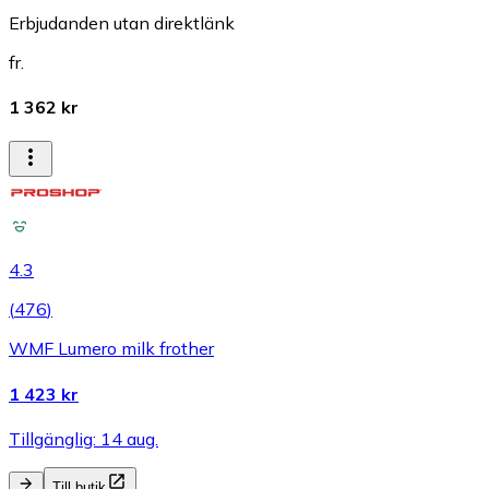
Erbjudanden utan direktlänk
fr.
1 362 kr
4.3
(
476
)
WMF Lumero milk frother
1 423 kr
Tillgänglig: 14 aug.
Till butik