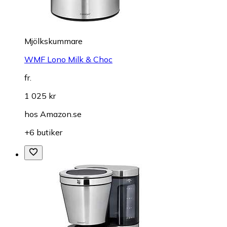
Mjölkskummare
WMF Lono Milk & Choc
fr.
1 025 kr
hos
Amazon.se
+6 butiker