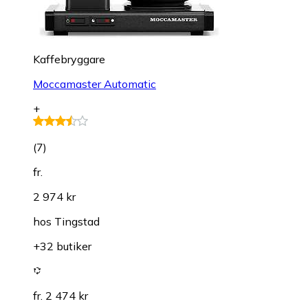
Kaffebryggare
Moccamaster Automatic
+
(
7
)
fr.
2 974 kr
hos
Tingstad
+32 butiker
fr. 2 474 kr