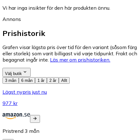
Vi har inga insikter för den här produkten ännu.
Annons
Prishistorik
Grafen visar lägsta pris över tid för den variant (såsom färg
eller storlek) som varit billigast vid varje tidpunkt. Frakt och
begagnat ingår inte.
Läs mer om prishistoriken.
Välj butik
3 mån
6 mån
1 år
2 år
Allt
Lägst nypris just nu
977 kr
Pristrend
3
mån