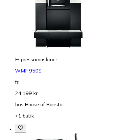
Espressomaskiner
WMF 950S
fr.
24 199 kr
hos
House of Barista
+1 butik