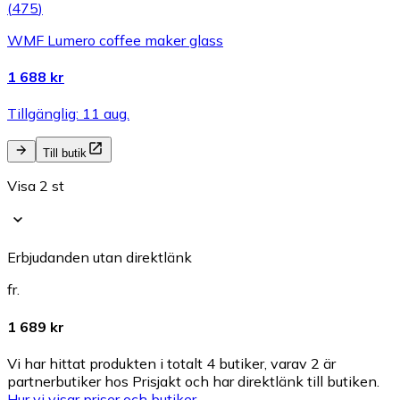
(
475
)
WMF Lumero coffee maker glass
1 688 kr
Tillgänglig: 11 aug.
Till butik
Visa 2 st
Erbjudanden utan direktlänk
fr.
1 689 kr
Vi har hittat produkten i totalt 4 butiker, varav 2 är
partnerbutiker hos Prisjakt och har direktlänk till butiken.
Hur vi visar priser och butiker.