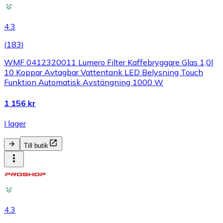
4.3
(
183
)
WMF 0412320011 Lumero Filter Kaffebryggare Glas 1,0l
10 Koppar Avtagbar Vattentank LED Belysning Touch
Funktion Automatisk Avstängning 1000 W
1 156 kr
I lager
Till butik
4.3