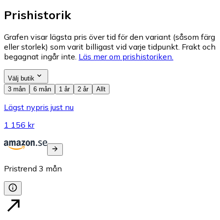
Prishistorik
Grafen visar lägsta pris över tid för den variant (såsom färg
eller storlek) som varit billigast vid varje tidpunkt. Frakt och
begagnat ingår inte.
Läs mer om prishistoriken.
Välj butik
3 mån
6 mån
1 år
2 år
Allt
Lägst nypris just nu
1 156 kr
Pristrend
3
mån