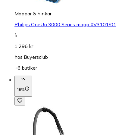
Moppar & hinkar
Philips OneUp 3000 Series mopp XV3101/01
fr.
1 296 kr
hos
Buyersclub
+6 butiker
16%