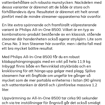
vattenbehållare och robusta munstycken. Nackdelen med
dessa varianter är däremot att de både är stora och
förhållandevis dyra. Resultatet är däremot ett helt annat
jämfört med de mindre streamer-apparaterna här ovanför.
En lite extra spännande och framförallt välpresterande
variant är Philips All-in-One 8500. Vilket är en typ av
kombinations-produkt bestående av en klassisk, stående
steamer där handenheten också agerar strykjärn. Lite som
Cirrus No. 3 Iron Steamer här ovanför, men i detta fall med
ett bra mycket bättre resultat.
Med Philips All-In-One 8500 får du en robust
klädupphängningspjäs med en vikt på hela 11,9 kg.
Inbyggt finns både en flervinklad strykbräda och en
kroklösning för att hänga upp galgar med plagg. Själva
steamern har ett ångflöde om ungefär tre gånger så
mycket som de mer portabla enheterna i listan (90 g/min)
och vattentanken är därtill och i jämförelse massiva 1,2
liter.
Uppvärmning av All-In-One 8500 tar cirka 90 sekunder
och via tre inställningar för ångnivå går det också smidigt