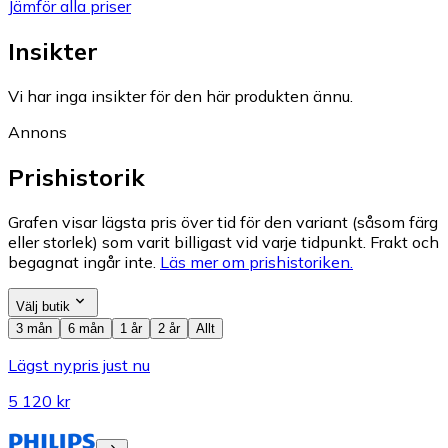
Jämför alla priser
Insikter
Vi har inga insikter för den här produkten ännu.
Annons
Prishistorik
Grafen visar lägsta pris över tid för den variant (såsom färg
eller storlek) som varit billigast vid varje tidpunkt. Frakt och
begagnat ingår inte.
Läs mer om prishistoriken.
Välj butik
3 mån
6 mån
1 år
2 år
Allt
Lägst nypris just nu
5 120 kr