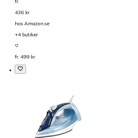
fr.
436 kr
hos
Amazon.se
+4 butiker
fr. 499 kr