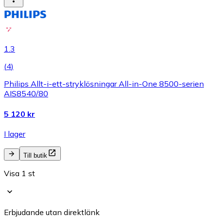
1.3
(
4
)
Philips Allt-i-ett-stryklösningar All-in-One 8500-serien
AIS8540/80
5 120 kr
I lager
Till butik
Visa 1 st
Erbjudande utan direktlänk