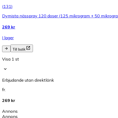
(
131
)
Dymista nässpray 120 doser (125 mikrogram + 50 mikrogra
269 kr
I lager
Till butik
Visa 1 st
Erbjudande utan direktlänk
fr.
269 kr
Annons
Annons