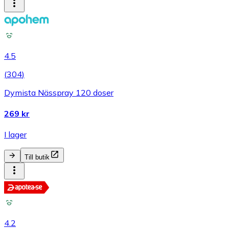
4.5
(
304
)
Dymista Nässpray 120 doser
269 kr
I lager
Till butik
4.2