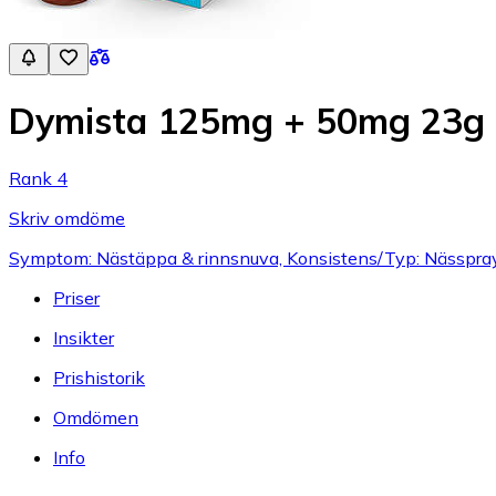
Dymista 125mg + 50mg 23g 
Rank 4
Skriv omdöme
Symptom: Nästäppa & rinnsnuva, Konsistens/Typ: Nässpray
Priser
Insikter
Prishistorik
Omdömen
Info