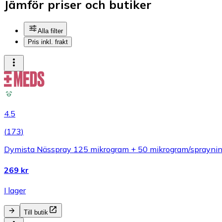
Jämför priser och butiker
Alla filter
Pris inkl. frakt
4.5
(
173
)
Dymista Nässpray 125 mikrogram + 50 mikrogram/spraynin
269 kr
I lager
Till butik