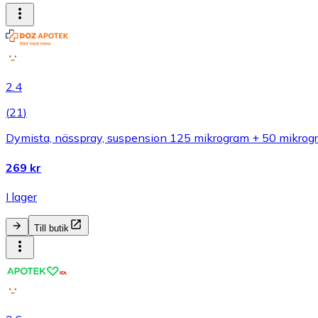
2.4
(
21
)
Dymista, nässpray, suspension 125 mikrogram + 50 mikrogr
269 kr
I lager
Till butik