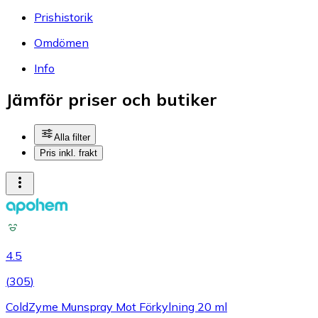
Prishistorik
Omdömen
Info
Jämför priser och butiker
Alla filter
Pris inkl. frakt
4.5
(
305
)
ColdZyme Munspray Mot Förkylning 20 ml