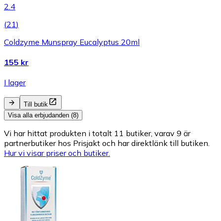
2.4
(
21
)
Coldzyme Munspray Eucalyptus 20ml
155 kr
I lager
Till butik
Visa alla erbjudanden (8)
Vi har hittat produkten i totalt 11 butiker, varav 9 är
partnerbutiker hos Prisjakt och har direktlänk till butiken.
Hur vi visar priser och butiker.