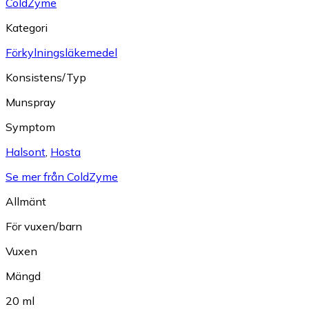
ColdZyme
Kategori
Förkylningsläkemedel
Konsistens/Typ
Munspray
Symptom
Halsont
,
Hosta
Se mer från ColdZyme
Allmänt
För vuxen/barn
Vuxen
Mängd
20 ml