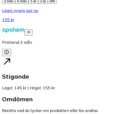
3 mån
6 mån
1 år
2 år
Allt
Lägst nypris just nu
155 kr
Pristrend
3
mån
Stigande
Lägst
:
145 kr
|
Högst
:
155 kr
Omdömen
Berätta vad du tycker om produkten eller läs andras