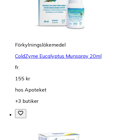
Förkylningsläkemedel
ColdZyme Eucalyptus Munspray 20ml
fr.
155 kr
hos
Apoteket
+3 butiker