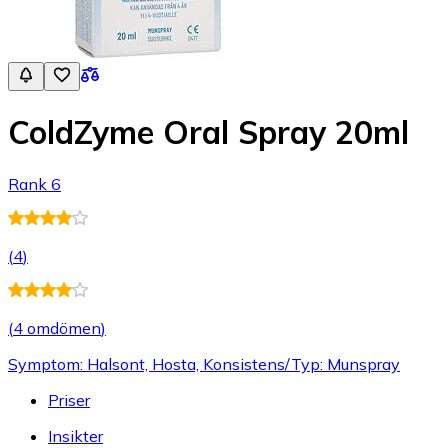
ColdZyme Oral Spray 20ml
Rank 6
(
4
)
(
4 omdömen
)
Symptom: Halsont, Hosta, Konsistens/Typ: Munspray
Priser
Insikter