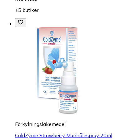
+5 butiker
Förkylningsläkemedel
ColdZyme Strawberry Munhålespray 20ml