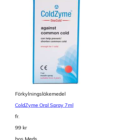
Förkylningsläkemedel
ColdZyme Oral Spray 7ml
fr.
99 kr
hos
Meds