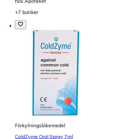
hos
Apoteket
+7 butiker
Förkylningsläkemedel
ColdZyme Oral Spray 7ml