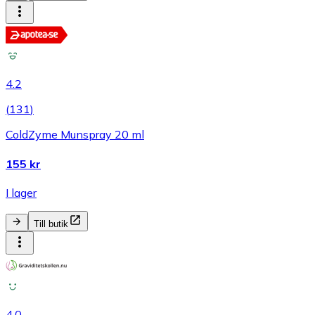
4.2
(
131
)
ColdZyme Munspray 20 ml
155 kr
I lager
Till butik
4.0