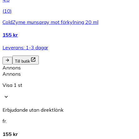
(
10
)
ColdZyme munspray mot förkylning 20 ml
155 kr
Leverans: 1-3 dagar
Till butik
Annons
Annons
Visa 1 st
Erbjudande utan direktlänk
fr.
155 kr