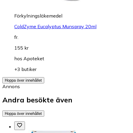
Förkylningsläkemedel
ColdZyme Eucalyptus Munspray 20ml
fr.
155 kr
hos
Apoteket
+3 butiker
Hoppa över innehållet
Annons
Andra besökte även
Hoppa över innehållet