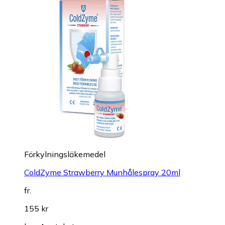
Förkylningsläkemedel
ColdZyme Strawberry Munhålespray 20ml
fr.
155 kr