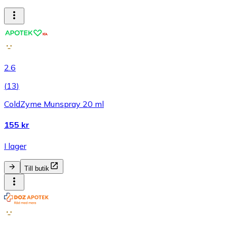
2.6
(
13
)
ColdZyme Munspray 20 ml
155 kr
I lager
Till butik