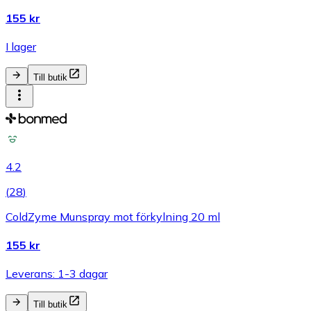
155 kr
I lager
Till butik
4.2
(
28
)
ColdZyme Munspray mot förkylning 20 ml
155 kr
Leverans: 1-3 dagar
Till butik