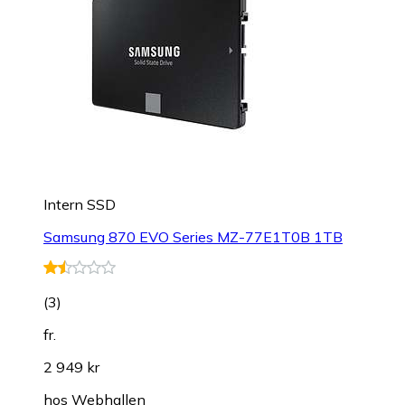
Intern SSD
Samsung 870 EVO Series MZ-77E1T0B 1TB
(
3
)
fr.
2 949 kr
hos
Webhallen