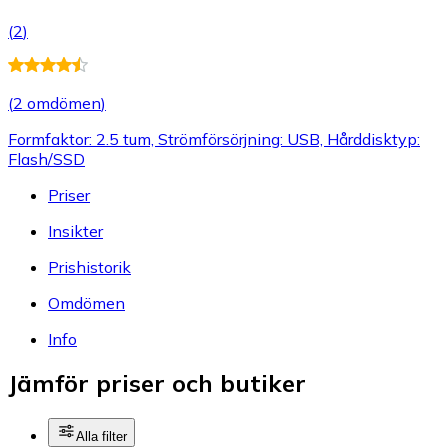
(
2
)
(
2 omdömen
)
Formfaktor: 2.5 tum, Strömförsörjning: USB, Hårddisktyp:
Flash/SSD
Priser
Insikter
Prishistorik
Omdömen
Info
Jämför priser och butiker
Alla filter