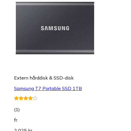
Extern hårddisk & SSD-disk
Samsung T7 Portable SSD 1TB
(
1
)
fr.
2 025 kr