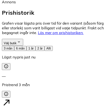
Annons
Prishistorik
Grafen visar lägsta pris över tid för den variant (såsom färg
eller storlek) som varit billigast vid varje tidpunkt. Frakt och
begagnat ingår inte.
Läs mer om prishistoriken.
Välj butik
3 mån
6 mån
1 år
2 år
Allt
Lägst nypris just nu
—
Pristrend
3
mån