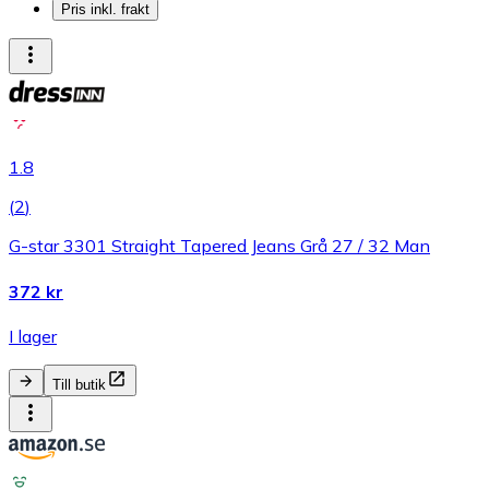
Pris inkl. frakt
1.8
(
2
)
G-star 3301 Straight Tapered Jeans Grå 27 / 32 Man
372 kr
I lager
Till butik