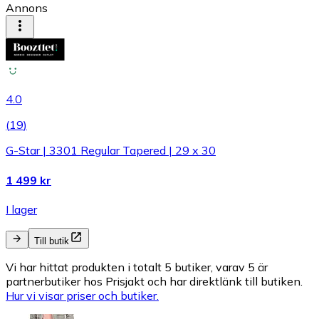
Annons
4.0
(
19
)
G-Star | 3301 Regular Tapered | 29 x 30
1 499 kr
I lager
Till butik
Vi har hittat produkten i totalt 5 butiker, varav 5 är
partnerbutiker hos Prisjakt och har direktlänk till butiken.
Hur vi visar priser och butiker.