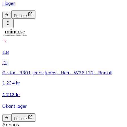
I lager
Till butik
1.8
(
1
)
G-star - 3301 Jeans Jeans - Herr - W36 L32 - Bomull
1 234 kr
1 212 kr
Okänt lager
Till butik
Annons