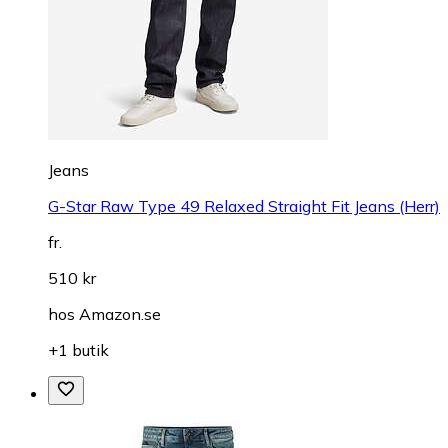
Jeans
G-Star Raw Type 49 Relaxed Straight Fit Jeans (Herr)
fr.
510 kr
hos
Amazon.se
+1 butik