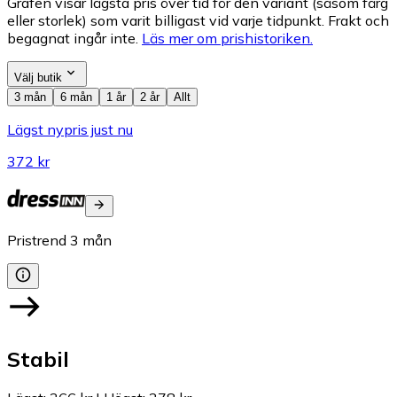
Grafen visar lägsta pris över tid för den variant (såsom färg
eller storlek) som varit billigast vid varje tidpunkt. Frakt och
begagnat ingår inte.
Läs mer om prishistoriken.
Välj butik
3 mån
6 mån
1 år
2 år
Allt
Lägst nypris just nu
372 kr
Pristrend
3
mån
Stabil