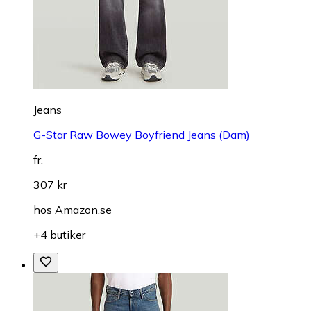
Jeans
G-Star Raw Bowey Boyfriend Jeans (Dam)
fr.
307 kr
hos
Amazon.se
+4 butiker