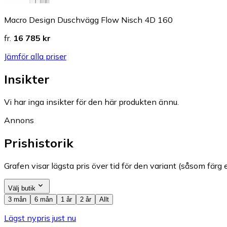
Macro Design Duschvägg Flow Nisch 4D 160
fr.
16 785 kr
Jämför alla priser
Insikter
Vi har inga insikter för den här produkten ännu.
Annons
Prishistorik
Grafen visar lägsta pris över tid för den variant (såsom färg e
Välj butik
3 mån
6 mån
1 år
2 år
Allt
Lägst nypris just nu