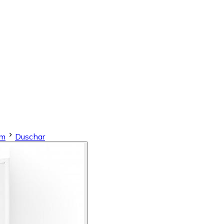
em
Duschar