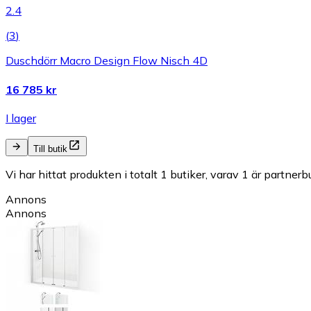
2.4
(
3
)
Duschdörr Macro Design Flow Nisch 4D
16 785 kr
I lager
Till butik
Vi har hittat produkten i totalt 1 butiker, varav 1 är partnerbu
Annons
Annons