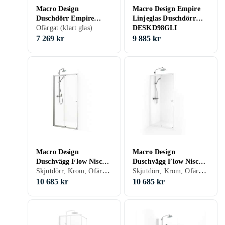
Macro Design
Macro Design Empire
Duschdörr Empire
Linjeglas Duschdörr
Nisch med Spröjs
Ofärgat (klart glas)
DESKD98GLI
DENI102SVKL
7 269 kr
9 885 kr
Macro Design
Macro Design
Duschvägg Flow Nisch
Duschvägg Flow Nisch
Skjutdörr, Krom, Ofärgat (klart glas), 110 cm
Skjutdörr, Krom, Ofärgat (klart glas), 115 cm
2D 110
2D 115
10 685 kr
10 685 kr