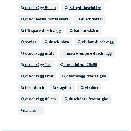
duschvägg 90 cm
svängd duschdörr
duschhörna 90x90 svart
duschdörrar
ifö space duschvägg
badkarsskärm
spröjs
dusch hörn
vikbar duschvägg
duschvägg mått
macro empire duschvägg
duschvägg 120
duschhörna 70x90
duschvägg frost
duschvägg frostat glas
hörndusch
slagdörr
vikdörr
duschvägg 80 cm
duschdörr frostat glas
Visa mer