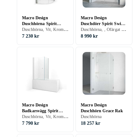
Macro Design
Macro Design
Duschhörna Spirit
Duschdörr Spirit Swing
Duschhörna, Vit, Krom, Aluminium, Ofärgat (klart glas), Grå/Rök/Tonat, 90 - 100 cm
Duschhörna, , Ofärgat (klart glas), 80 cm
Rund 90x100
Nisch 80x90
7 230 kr
8 990 kr
Macro Design
Macro Design
Badkarsvägg Spirit
Duschhörn Grace Rak
Duschhörna, Vit, Krom, Ofärgat (klart glas)
Hörna 68x83
Duschhörna
7 790 kr
18 257 kr