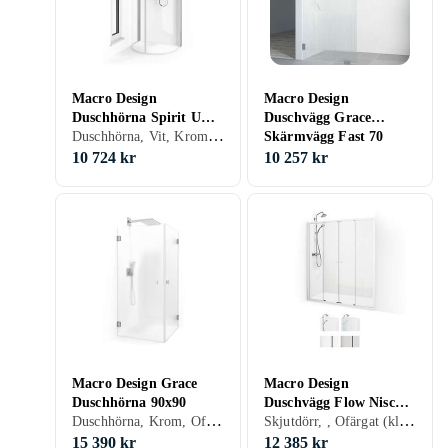
Macro Design
Macro Design
Duschhörna Spirit U
Duschvägg Grace
Duschhörna, Vit, Krom, Ofärgat (klart glas)
80x95
Skärmvägg Fast 70
Borstat Linjeglas
10 724 kr
10 257 kr
DSLVBO70LI
Macro Design Grace
Macro Design
Duschhörna 90x90
Duschvägg Flow Nisch
Duschhörna, Krom, Ofärgat (klart glas), Grå/Rök/Tonat
Skjutdörr, , Ofärgat (klart glas), 150 cm
4D 150
15 390 kr
12 385 kr