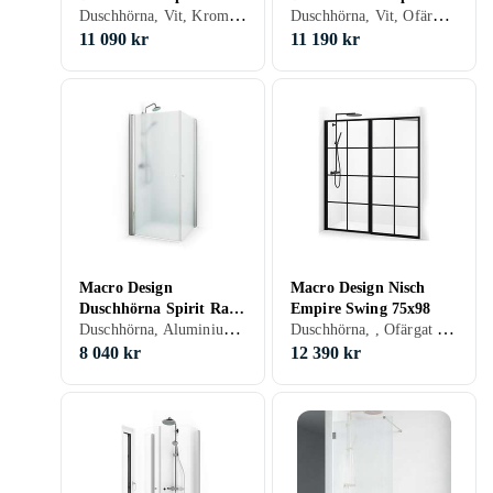
Duschhörna, Vit, Krom, Ofärgat (klart glas), 90 cm
Duschhörna, Vit, Ofärgat (klart glas)
Swing 90x90
Swing 90x100
11 090 kr
11 190 kr
Macro Design
Macro Design Nisch
Duschhörna Spirit Rak
Empire Swing 75x98
Duschhörna, Aluminium, Ofärgat (klart glas), Grå/Rök/Tonat, 90 cm
Duschhörna, , Ofärgat (klart glas), 75 cm
90x90
8 040 kr
12 390 kr