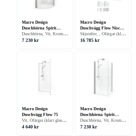
Macro Design
Macro Design
Duschhörna Spirit
Duschvägg Flow Nisch
Duschhörna, Vit, Krom, Aluminium, Ofärgat (klart glas), Grå/Rök/Tonat, 100 cm
Skjutdörr, , Ofärgat (klart glas), 180 cm
Rund 100x100
4D 180
7 230 kr
16 785 kr
Macro Design
Macro Design
Duschvägg Flow 75
Duschhörna Spirit
Vit, Ofärgat (klart glas), 75 cm
Duschhörna, Vit, Krom, Ofärgat (klart glas), Grå/Rök/Tonat, 90 cm
90x90
4 640 kr
7 230 kr