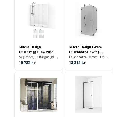
Macro Design
Macro Design Grace
Duschvägg Flow Nisch
Duschhörna Swing
Skjutdörr, , Ofärgat (klart glas), 170 cm
Duschhörna, Krom, Ofärgat (klart glas), Grå/Rök/Tonat
4D 170
100x80
16 785 kr
18 215 kr