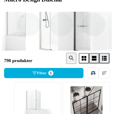
Duschhörna
Skjutdörr
Enkel nisch /
Duschdörr
790 produkter
Filter
1