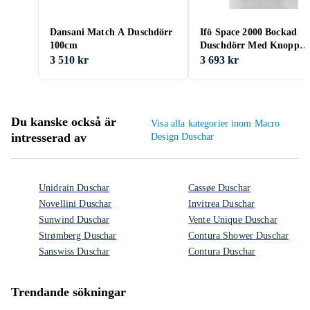
Dansani Match A Duschdörr
Ifö Space 2000 Bockad
100cm
Duschdörr Med Knopp
SBNK 90
3 510 kr
3 693 kr
Du kanske också är
Visa alla kategorier inom Macro
intresserad av
Design Duschar
Unidrain Duschar
Cassøe Duschar
Novellini Duschar
Invitrea Duschar
Sunwind Duschar
Vente Unique Duschar
Strømberg Duschar
Contura Shower Duschar
Sanswiss Duschar
Contura Duschar
Trendande sökningar