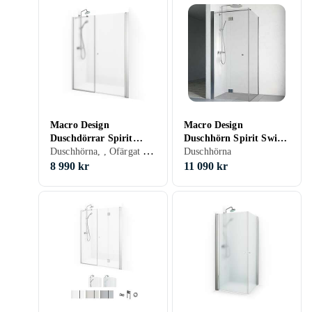
Macro Design
Macro Design
Duschdörrar Spirit
Duschhörn Spirit Swing
Duschhörna, , Ofärgat (klart glas), 100 cm
Swing Nisch 100x100
Vikbar
Duschhörna
8 990 kr
11 090 kr