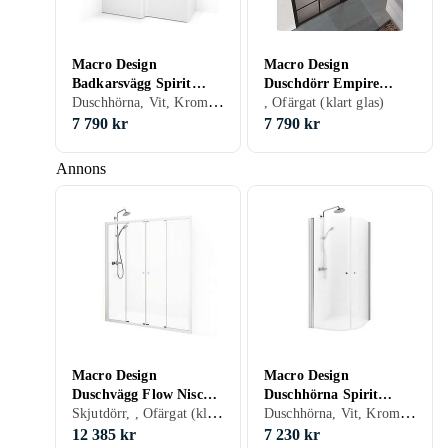
Macro Design
Macro Design
Badkarsvägg Spirit
Duschdörr Empire
Duschhörna, Vit, Krom, Ofärgat (klart glas), 83 cm
Hörna 83x83
Nisch med Spröjs
, Ofärgat (klart glas)
DENI102SSKL
7 790 kr
7 790 kr
Annons
Macro Design
Macro Design
Duschvägg Flow Nisch
Duschhörna Spirit
Skjutdörr, , Ofärgat (klart glas), 125 cm
Duschhörna, Vit, Krom, Aluminium, Ofärgat (klart glas), Grå/Rök/Tonat, 90 cm
4D 125
Rund 90x90
12 385 kr
7 230 kr