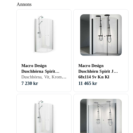
Annons
Macro Design
Macro Design
Duschhörna Spirit
Duschhörn Spirit J
Duschhörna, Vit, Krom, Aluminium, Ofärgat (klart glas), Grå/Rök/Tonat, 80 - 90 cm
Rund 80x90
68x114 Sv Kn Kl
DHSJS68114KL
7 230 kr
11 465 kr