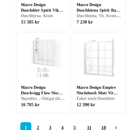
Macro Design
Macro Design
Duschdörr Spirit Vik
Duschhörna Spirit Rak
Duschhörna, Vit, Krom, Aluminium, Ofärgat (klart glas), Grå/Rök/Tonat
Swing Nisch 70x90
Duschhörna, Krom
80x90
15 585 kr
7 230 kr
Macro Design
Macro Design Empire
Duschvägg Flow Nisch
Nischdusch Matt Vit
Skjutdörr, , Ofärgat (klart glas), 165 cm
4D 165
Profil Klart Glas Med
Enkel nisch/Duschdörr
Spröjsar 85+88cm
16 785 kr
12 390 kr
DESWN8588SVKL
1
2
3
4
5
11
18