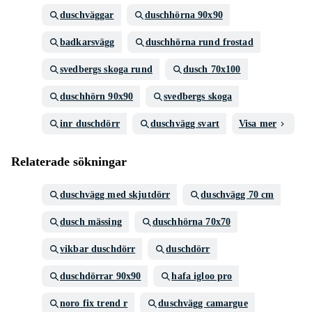
duschväggar
duschhörna 90x90
badkarsvägg
duschhörna rund frostad
svedbergs skoga rund
dusch 70x100
duschhörn 90x90
svedbergs skoga
inr duschdörr
duschvägg svart
Visa mer
Relaterade sökningar
duschvägg med skjutdörr
duschvägg 70 cm
dusch mässing
duschhörna 70x70
vikbar duschdörr
duschdörr
duschdörrar 90x90
hafa igloo pro
noro fix trend r
duschvägg camargue