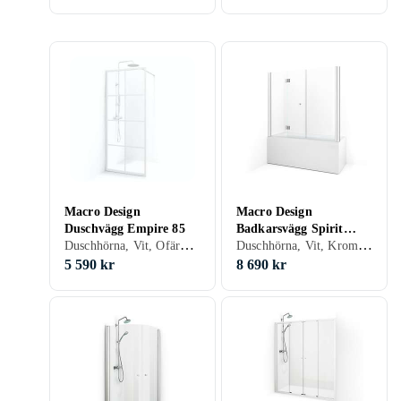
Macro Design
Macro Design
Duschvägg Empire 85
Badkarsvägg Spirit
Duschhörna, Vit, Ofärgat (klart glas), 85 cm
Duschhörna, Vit, Krom, Ofärgat (klart glas), 68 cm
Hörna/Nisch 158 68x93
5 590 kr
8 690 kr