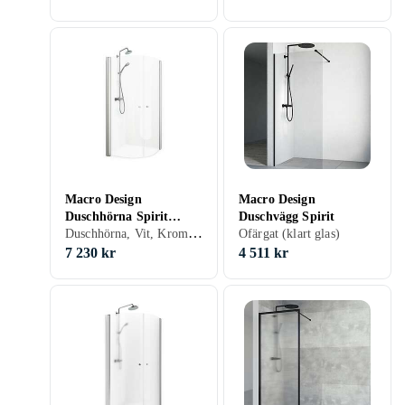
Macro Design
Macro Design
Duschhörna Spirit
Duschvägg Spirit
Duschhörna, Vit, Krom, Aluminium, Ofärgat (klart glas), Grå/Rök/Tonat, 70 cm
Rund 70x70
Ofärgat (klart glas)
7 230 kr
4 511 kr