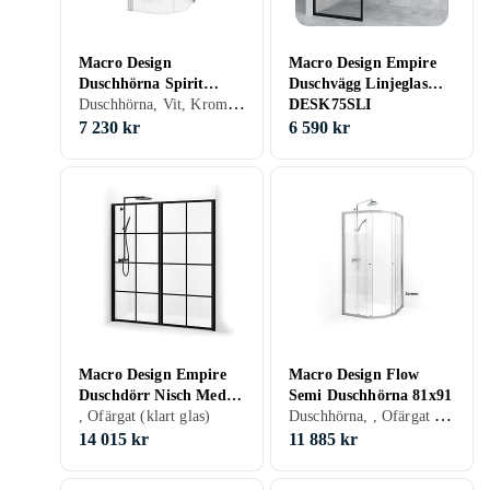
Macro Design
Macro Design Empire
Duschhörna Spirit
Duschvägg Linjeglas
Duschhörna, Vit, Krom, Aluminium, Ofärgat (klart glas), Grå/Rök/Tonat, 80 cm
Rund 80x80
DESK75SLI
7 230 kr
6 590 kr
Macro Design Empire
Macro Design Flow
Duschdörr Nisch Med
Semi Duschhörna 81x91
Duschhörna, , Ofärgat (klart glas)
Frostat Glas
, Ofärgat (klart glas)
DESA156SSKL
14 015 kr
11 885 kr