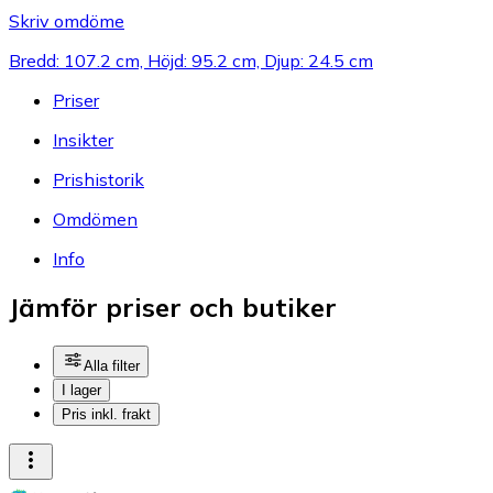
Skriv omdöme
Bredd: 107.2 cm, Höjd: 95.2 cm, Djup: 24.5 cm
Priser
Insikter
Prishistorik
Omdömen
Info
Jämför priser och butiker
Alla filter
I lager
Pris inkl. frakt