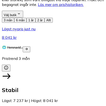
begagnat ingår inte.
Läs mer om prishistoriken.
Välj butik
3 mån
6 mån
1 år
2 år
Allt
Lägst nypris just nu
8 041 kr
Pristrend
3
mån
Stabil
Lägst
:
7 237 kr
|
Högst
:
8 041 kr