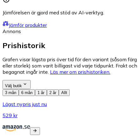
Jämförelsen är gjord med stöd av AI-verktyg.
Jämför produkter
Annons
Prishistorik
Grafen visar lägsta pris över tid för den variant (såsom färg
eller storlek) som varit billigast vid varje tidpunkt. Frakt och
begagnat ingår inte.
Läs mer om prishistoriken.
Välj butik
3 mån
6 mån
1 år
2 år
Allt
Lägst nypris just nu
529 kr