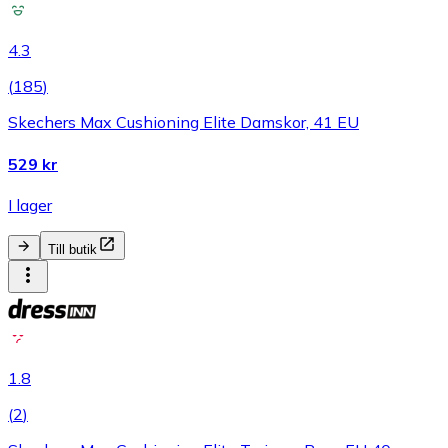
4.3
(
185
)
Skechers Max Cushioning Elite Damskor, 41 EU
529 kr
I lager
Till butik
1.8
(
2
)