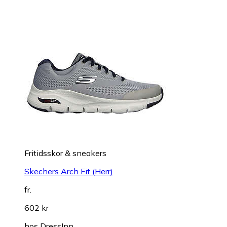
Fritidsskor & sneakers
Skechers Arch Fit (Herr)
fr.
602 kr
hos
DressInn