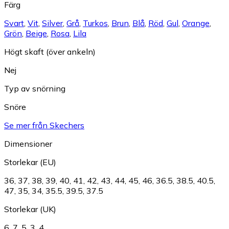
Färg
Svart
,
Vit
,
Silver
,
Grå
,
Turkos
,
Brun
,
Blå
,
Röd
,
Gul
,
Orange
,
Grön
,
Beige
,
Rosa
,
Lila
Högt skaft (över ankeln)
Nej
Typ av snörning
Snöre
Se mer från Skechers
Dimensioner
Storlekar (EU)
36
,
37
,
38
,
39
,
40
,
41
,
42
,
43
,
44
,
45
,
46
,
36.5
,
38.5
,
40.5
,
47
,
35
,
34
,
35.5
,
39.5
,
37.5
Storlekar (UK)
6
,
7
,
5
,
3
,
4