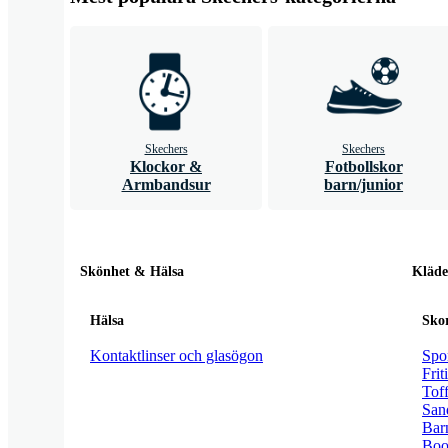
Skechers
Skechers
Klockor &
Fotbollskor
Armbandsur
barn/junior
Skönhet & Hälsa
Kläde
Hälsa
Sko
Kontaktlinser och glasögon
Spor
Frit
Toff
San
Bar
Boot