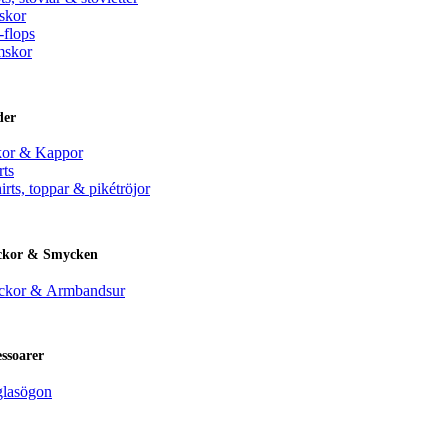
skor
-flops
skor
der
kor & Kappor
rts
irts, toppar & pikétröjor
ckor & Smycken
ckor & Armbandsur
ssoarer
glasögon