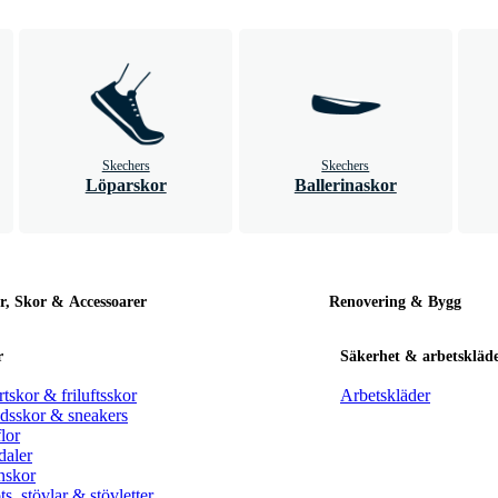
Skechers
Skechers
Löparskor
Ballerinaskor
r, Skor & Accessoarer
Renovering & Bygg
r
Säkerhet & arbetskläd
tskor & friluftsskor
Arbetskläder
idsskor & sneakers
lor
daler
nskor
s, stövlar & stövletter