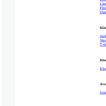
Låg
Flip
Dam
Klä
Jac
Sho
T-sh
Klo
Klo
Acce
Sol