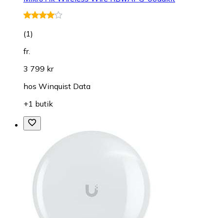
(
1
)
fr.
3 799 kr
hos
Winquist Data
+1 butik