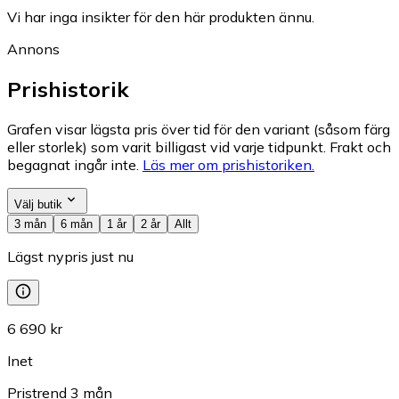
Vi har inga insikter för den här produkten ännu.
Annons
Prishistorik
Grafen visar lägsta pris över tid för den variant (såsom färg
eller storlek) som varit billigast vid varje tidpunkt. Frakt och
begagnat ingår inte.
Läs mer om prishistoriken.
Välj butik
3 mån
6 mån
1 år
2 år
Allt
Lägst nypris just nu
6 690 kr
Inet
Pristrend
3
mån