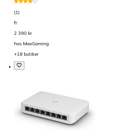
(
1
)
fr.
2 390 kr
hos
MaxGaming
+18 butiker