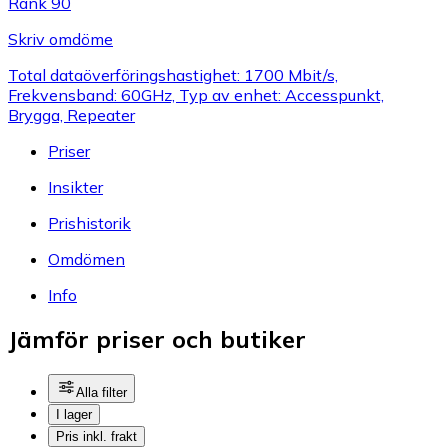
Rank 90
Skriv omdöme
Total dataöverföringshastighet: 1700 Mbit/s,
Frekvensband: 60GHz, Typ av enhet: Accesspunkt,
Brygga, Repeater
Priser
Insikter
Prishistorik
Omdömen
Info
Jämför priser och butiker
Alla filter
I lager
Pris inkl. frakt