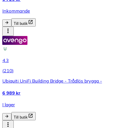
Inkommande
Till butik
4.3
(
210
)
Ubiquiti UniFi Building Bridge - Trådlös brygga -
6 989 kr
I lager
Till butik