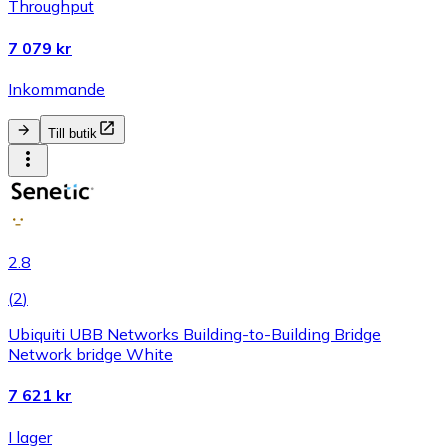
Throughput
7 079 kr
Inkommande
Till butik
2.8
(
2
)
Ubiquiti UBB Networks Building-to-Building Bridge
Network bridge White
7 621 kr
I lager