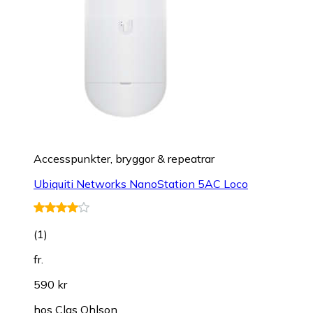
Accesspunkter, bryggor & repeatrar
Ubiquiti Networks NanoStation 5AC Loco
(
1
)
fr.
590 kr
hos
Clas Ohlson