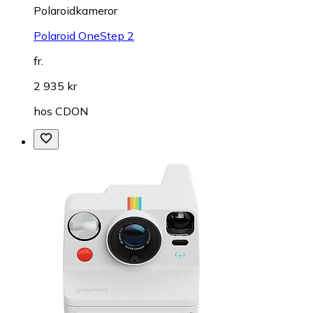
Polaroidkameror
Polaroid OneStep 2
fr.
2 935 kr
hos
CDON