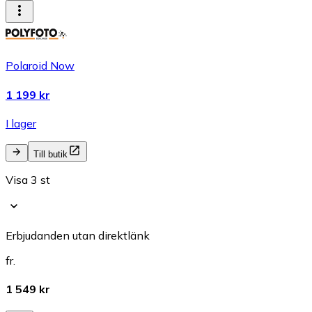
Polaroid Now
1 199 kr
I lager
Till butik
Visa 3 st
Erbjudanden utan direktlänk
fr.
1 549 kr