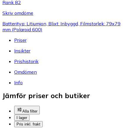
Rank 82
Skriv omdöme
Batterityp: Litiumjon, Blixt: Inbyggd, Filmstorlek: 79x79
mm (Polaroid 600)
Priser
Insikter
Prishistorik
Omdömen
Info
Jämför priser och butiker
Alla filter
I lager
Pris inkl. frakt