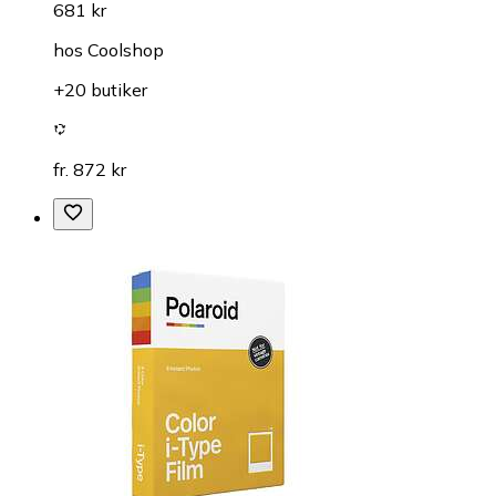
681 kr
hos
Coolshop
+20 butiker
fr. 872 kr