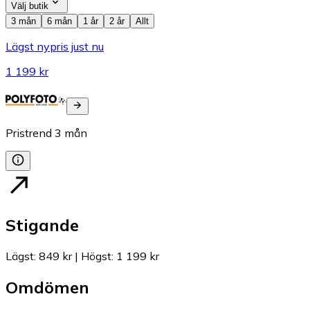
Välj butik
3 mån
6 mån
1 år
2 år
Allt
Lägst nypris just nu
1 199 kr
Pristrend
3
mån
Stigande
Lägst
:
849 kr
|
Högst
:
1 199 kr
Omdömen