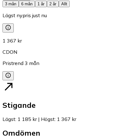
3 mån
6 mån
1 år
2 år
Allt
Lägst nypris just nu
1 367 kr
CDON
Pristrend
3
mån
Stigande
Lägst
:
1 185 kr
|
Högst
:
1 367 kr
Omdömen