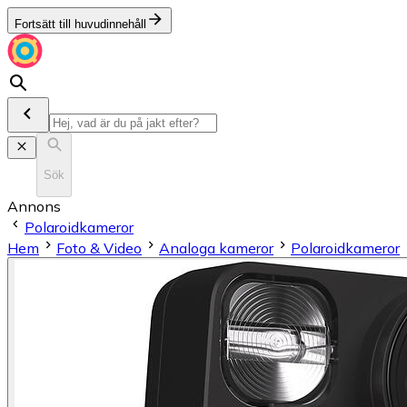
Fortsätt till huvudinnehåll
Sök
Annons
Polaroidkameror
Hem
Foto & Video
Analoga kameror
Polaroidkameror