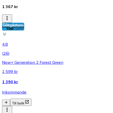
1 367 kr
4.8
(
26
)
Now+ Generation 2 Forest Green
1 599 kr
1 390 kr
Inkommande
Till butik