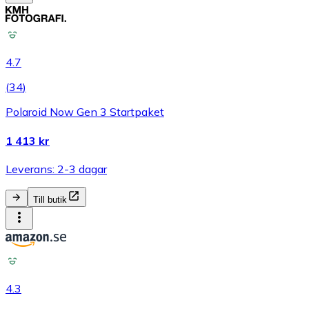
4.7
(
34
)
Polaroid Now Gen 3 Startpaket
1 413 kr
Leverans: 2-3 dagar
Till butik
4.3