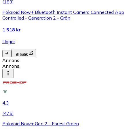
(
183
)
Polaroid Now+ Bluetooth Instant Camera Connected App
Controlled - Generation 2 - Grön
1 518 kr
I lager
Till butik
Annons
Annons
4.3
(
475
)
Polaroid Now+ Gen 2 - Forest Green