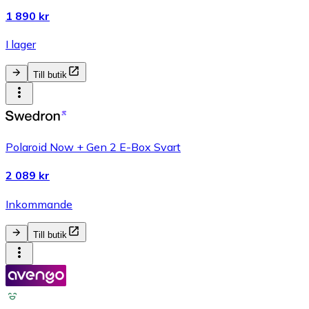
1 890 kr
I lager
Till butik
Polaroid Now + Gen 2 E-Box Svart
2 089 kr
Inkommande
Till butik