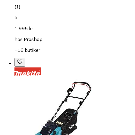
(
1
)
fr.
1 995 kr
hos
Proshop
+16 butiker