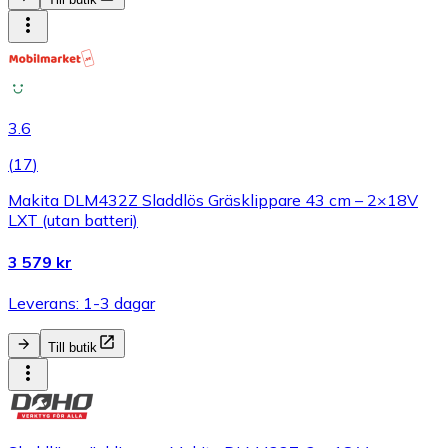
3.6
(
17
)
Makita DLM432Z Sladdlös Gräsklippare 43 cm – 2×18V
LXT (utan batteri)
3 579 kr
Leverans: 1-3 dagar
Till butik