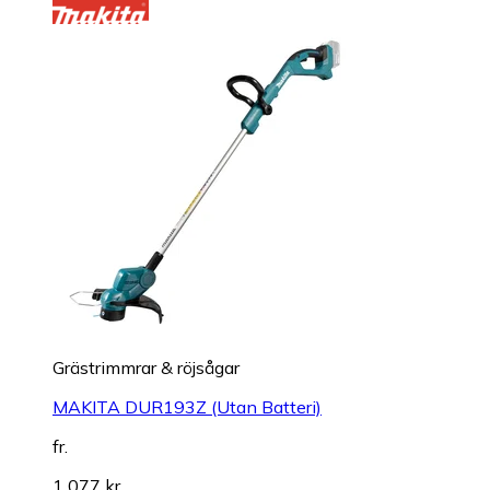
Grästrimmrar & röjsågar
MAKITA DUR193Z (Utan Batteri)
fr.
1 077 kr