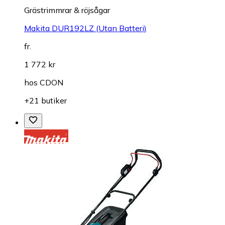
Grästrimmrar & röjsågar
Makita DUR192LZ (Utan Batteri)
fr.
1 772 kr
hos
CDON
+21 butiker