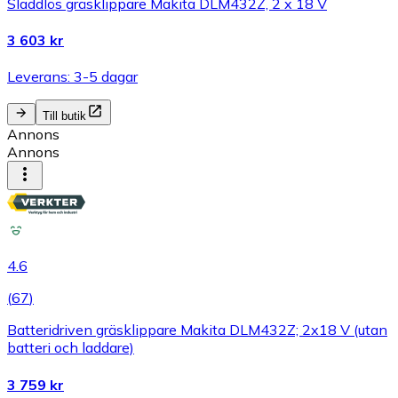
Sladdlös gräsklippare Makita DLM432Z, 2 x 18 V
3 603 kr
Leverans: 3-5 dagar
Till butik
Annons
Annons
4.6
(
67
)
Batteridriven gräsklippare Makita DLM432Z; 2x18 V (utan
batteri och laddare)
3 759 kr