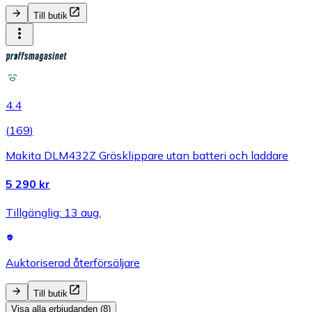
Till butik
4.4
(
169
)
Makita DLM432Z Gräsklippare utan batteri och laddare
5 290 kr
Tillgänglig: 13 aug.
Auktoriserad återförsäljare
Till butik
Visa alla erbjudanden (8)