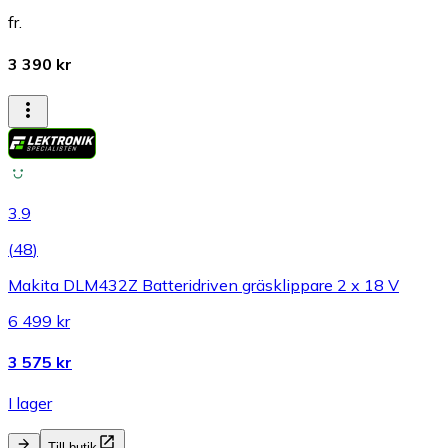
fr.
3 390 kr
3.9
(
48
)
Makita DLM432Z Batteridriven gräsklippare 2 x 18 V
6 499 kr
3 575 kr
I lager
Till butik