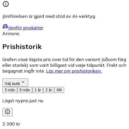
Jämförelsen är gjord med stöd av AI-verktyg.
Jämför produkter
Annons
Prishistorik
Grafen visar lägsta pris över tid för den variant (såsom färg
eller storlek) som varit billigast vid varje tidpunkt. Frakt och
begagnat ingår inte.
Läs mer om prishistoriken.
Välj butik
3 mån
6 mån
1 år
2 år
Allt
Lägst nypris just nu
3 390 kr