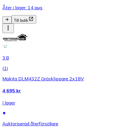
Åter i lager: 14 aug.
Till butik
3.8
(
1
)
Makita DLM432Z Gräsklippare 2x18V
4 695 kr
I lager
Auktoriserad återförsäljare