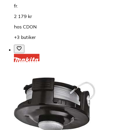
fr.
2 179 kr
hos
CDON
+3 butiker