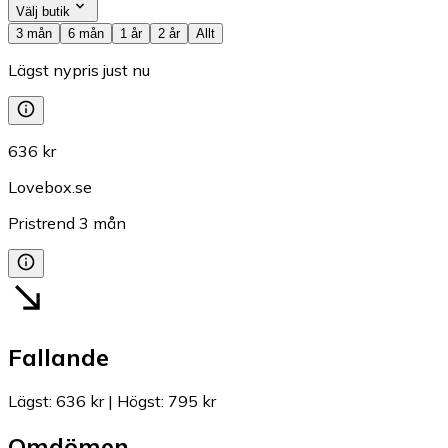
Välj butik
3 mån
6 mån
1 år
2 år
Allt
Lägst nypris just nu
636 kr
Lovebox.se
Pristrend
3
mån
Fallande
Lägst
:
636 kr
|
Högst
:
795 kr
Omdömen