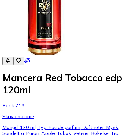
Mancera Red Tobacco edp
120ml
Rank 719
Skriv omdöme
Mängd: 120 ml, Typ: Eau de parfum, Doftnoter: Mysk,
Sandelträ, Päron, Äpple, Tobak, Vetiver, Rökelse, Trä,