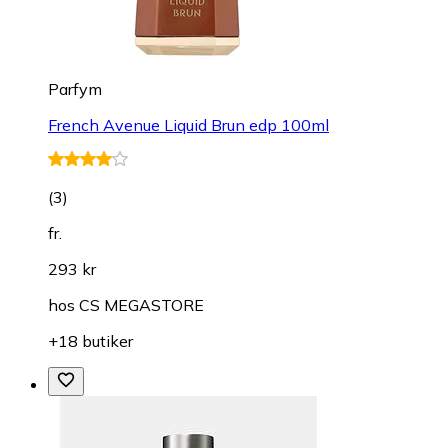
Parfym
French Avenue Liquid Brun edp 100ml
(
3
)
fr.
293 kr
hos
CS MEGASTORE
+18 butiker