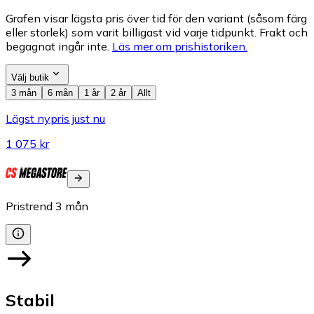
Grafen visar lägsta pris över tid för den variant (såsom färg
eller storlek) som varit billigast vid varje tidpunkt. Frakt och
begagnat ingår inte.
Läs mer om prishistoriken.
Välj butik
3 mån
6 mån
1 år
2 år
Allt
Lägst nypris just nu
1 075 kr
Pristrend
3
mån
Stabil