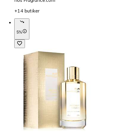
hos
Fragrance.com
+14 butiker
5%