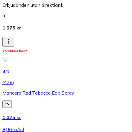
Erbjudanden utan direktlänk
fr.
1 075 kr
4.3
(
478
)
Mancera Red Tobacco Edp Spray
1 075 kr
8,96 kr/ml