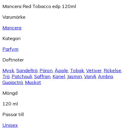
Mancera Red Tobacco edp 120ml
Varumärke
Mancera
Kategori
Parfym
Doftnoter
Mysk
,
Sandelträ
,
Päron
,
Äpple
,
Tobak
,
Vetiver
,
Rökelse
,
Trä
,
Patchouli
,
Saffran
,
Kanel
,
Jasmin
,
Vanilj
,
Ambra
,
Guaiacträ
,
Muskot
Mängd
120 ml
Passar till
Unisex