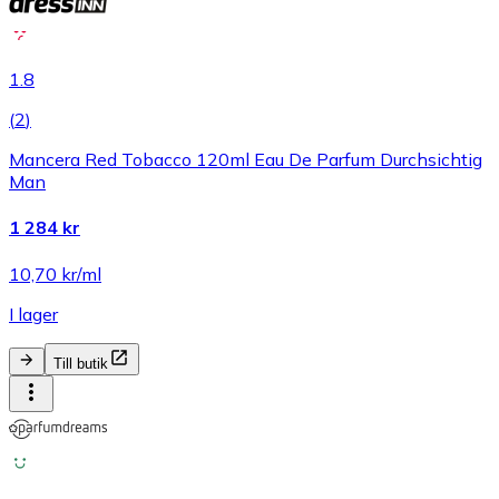
1.8
(
2
)
Mancera Red Tobacco 120ml Eau De Parfum Durchsichtig
Man
1 284 kr
10,70 kr/ml
I lager
Till butik