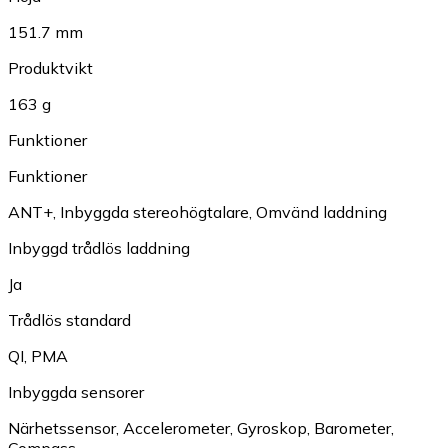
151.7 mm
Produktvikt
163 g
Funktioner
Funktioner
ANT+
,
Inbyggda stereohögtalare
,
Omvänd laddning
Inbyggd trådlös laddning
Ja
Trådlös standard
QI
,
PMA
Inbyggda sensorer
Närhetssensor
,
Accelerometer
,
Gyroskop
,
Barometer
,