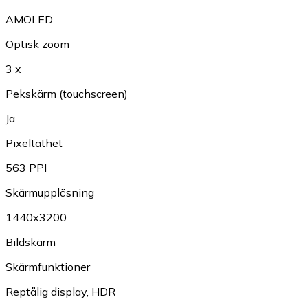
AMOLED
Optisk zoom
3 x
Pekskärm (touchscreen)
Ja
Pixeltäthet
563 PPI
Skärmupplösning
1440x3200
Bildskärm
Skärmfunktioner
Reptålig display
,
HDR