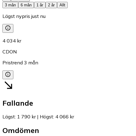
3 mån
6 mån
1 år
2 år
Allt
Lägst nypris just nu
4 034 kr
CDON
Pristrend
3
mån
Fallande
Lägst
:
1 790 kr
|
Högst
:
4 066 kr
Omdömen