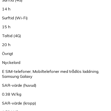
Surftid (4G)
14 h
Surftid (Wi-Fi)
15 h
Taltid (4G)
20 h
Övrigt
Nyckelord
E SIM-telefoner
,
Mobiltelefoner med trådlös laddning
,
Samsung Galaxy
SAR-värde (huvud)
0.38 W/kg
SAR-värde (kropp)