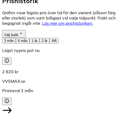
Prishistorik
Grafen visar lägsta pris över tid för den variant (såsom färg
eller storlek) som varit billigast vid varje tidpunkt. Frakt och
begagnat ingår inte.
Läs mer om prishistoriken.
Välj butik
3 mån
6 mån
1 år
2 år
Allt
Lägst nypris just nu
2 820 kr
VVSMAX.se
Pristrend
3
mån