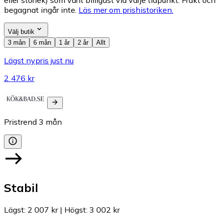
eller storlek) som varit billigast vid varje tidpunkt. Frakt och
begagnat ingår inte.
Läs mer om prishistoriken.
Välj butik
3 mån
6 mån
1 år
2 år
Allt
Lägst nypris just nu
2 476 kr
Pristrend
3
mån
Stabil
Lägst
:
2 007 kr
|
Högst
:
3 002 kr