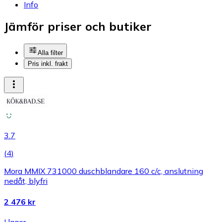
Info
Jämför priser och butiker
Alla filter
Pris inkl. frakt
3.7
(
4
)
Mora MMIX 731000 duschblandare 160 c/c, anslutning
nedåt, blyfri
2 476 kr
I lager