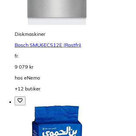
Diskmaskiner
Bosch SMU6ECS12E (Rostfri)
fr.
9 079 kr
hos
eNemo
+12 butiker