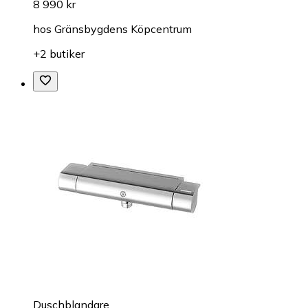
8 990 kr
hos
Gränsbygdens Köpcentrum
+2 butiker
Duschblandare