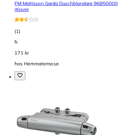
FM Mattsson Garda Duschblandare 96850000
(Krom)
(
1
)
fr.
171 kr
hos
Hemmatema.se