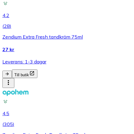
4.2
(
28
)
Zendium Extra Fresh tandkräm 75ml
27 kr
Leverans: 1-3 dagar
Till butik
4.5
(
305
)