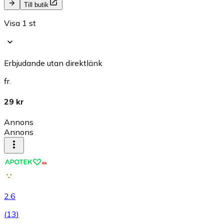
Till butik
Visa 1 st
Erbjudande utan direktlänk
fr.
29 kr
Annons
Annons
2.6
(
13
)