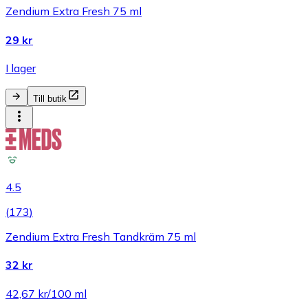
Zendium Extra Fresh 75 ml
29 kr
I lager
Till butik
4.5
(
173
)
Zendium Extra Fresh Tandkräm 75 ml
32 kr
42,67 kr/100 ml