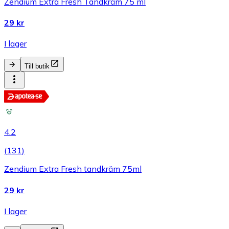
Zendium Extra Fresh Tandkräm 75 ml
29 kr
I lager
Till butik
4.2
(
131
)
Zendium Extra Fresh tandkräm 75ml
29 kr
I lager