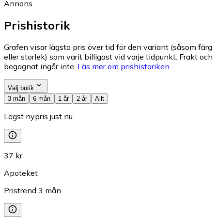
Annons
Prishistorik
Grafen visar lägsta pris över tid för den variant (såsom färg
eller storlek) som varit billigast vid varje tidpunkt. Frakt och
begagnat ingår inte.
Läs mer om prishistoriken.
Välj butik
3 mån
6 mån
1 år
2 år
Allt
Lägst nypris just nu
37 kr
Apoteket
Pristrend
3
mån