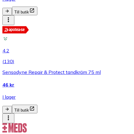
Till butik
4.2
(
130
)
Sensodyne Repair & Protect tandkräm 75 ml
46 kr
I lager
Till butik