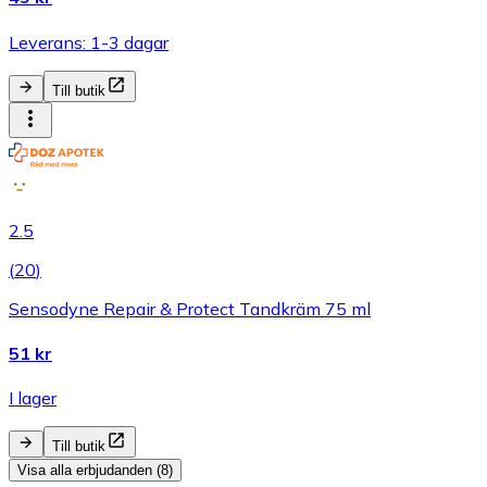
Leverans: 1-3 dagar
Till butik
2.5
(
20
)
Sensodyne Repair & Protect Tandkräm 75 ml
51 kr
I lager
Till butik
Visa alla erbjudanden (8)