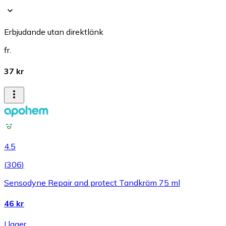
Erbjudande utan direktlänk
fr.
37 kr
4.5
(
306
)
Sensodyne Repair and protect Tandkräm 75 ml
46 kr
I lager