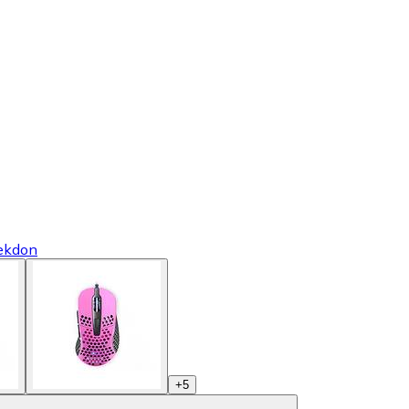
ekdon
+
5