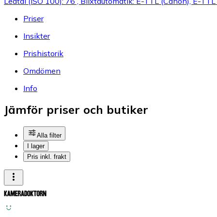
Ledtal (ISO 100): 76 , Blixtautomatik: E-TTL (Canon), E-TTL
Priser
Insikter
Prishistorik
Omdömen
Info
Jämför priser och butiker
Alla filter
I lager
Pris inkl. frakt