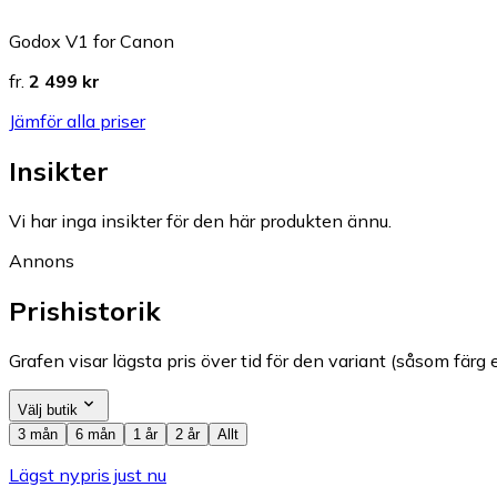
Godox V1 for Canon
fr.
2 499 kr
Jämför alla priser
Insikter
Vi har inga insikter för den här produkten ännu.
Annons
Prishistorik
Grafen visar lägsta pris över tid för den variant (såsom färg e
Välj butik
3 mån
6 mån
1 år
2 år
Allt
Lägst nypris just nu