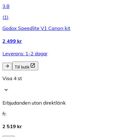
3.8
(
1
)
Godox Speedlite V1 Canon kit
2 499 kr
Leverans: 1-2 dagar
Till butik
Visa 4 st
Erbjudanden utan direktlänk
fr.
2 519 kr