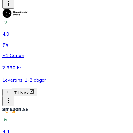
4.0
(
9
)
V1 Canon
2 990 kr
Leverans: 1-2 dagar
Till butik
4.4