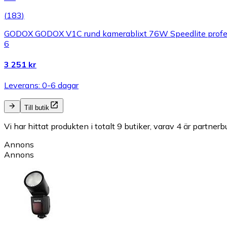
(
183
)
GODOX GODOX V1C rund kamerablixt 76W Speedlite profes
6
3 251 kr
Leverans: 0-6 dagar
Till butik
Vi har hittat produkten i totalt 9 butiker, varav 4 är partnerbu
Annons
Annons