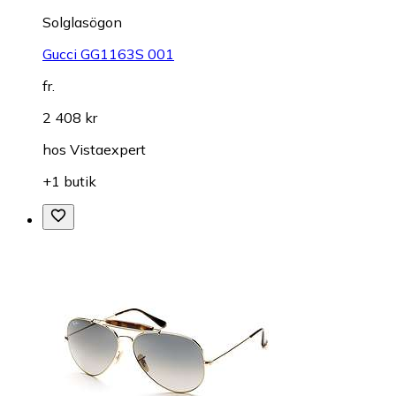
Solglasögon
Gucci GG1163S 001
fr.
2 408 kr
hos
Vistaexpert
+1 butik