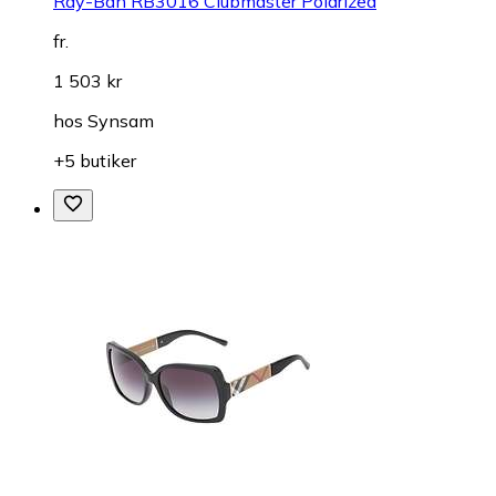
Ray-Ban RB3016 Clubmaster Polarized
fr.
1 503 kr
hos
Synsam
+5 butiker