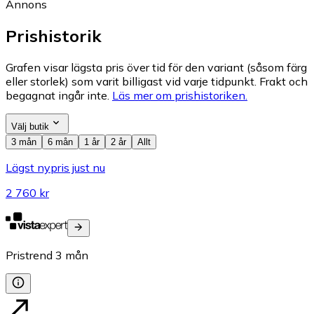
Annons
Prishistorik
Grafen visar lägsta pris över tid för den variant (såsom färg
eller storlek) som varit billigast vid varje tidpunkt. Frakt och
begagnat ingår inte.
Läs mer om prishistoriken.
Välj butik
3 mån
6 mån
1 år
2 år
Allt
Lägst nypris just nu
2 760 kr
Pristrend
3
mån