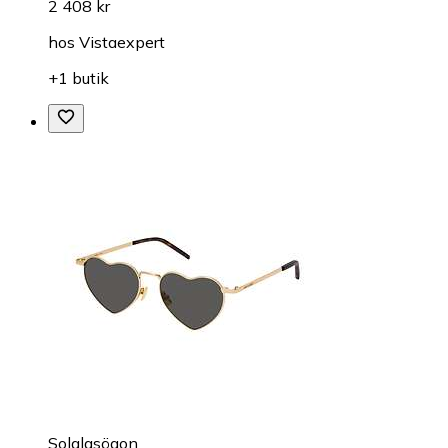
2 408 kr
hos
Vistaexpert
+1 butik
Solglasögon