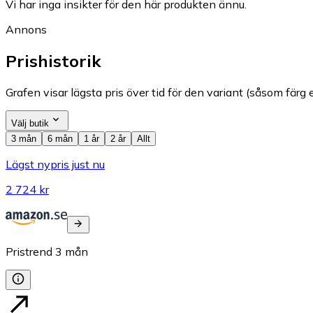
Vi har inga insikter för den här produkten ännu.
Annons
Prishistorik
Grafen visar lägsta pris över tid för den variant (såsom färg e
Välj butik
3 mån
6 mån
1 år
2 år
Allt
Lägst nypris just nu
2 724 kr
Pristrend
3
mån