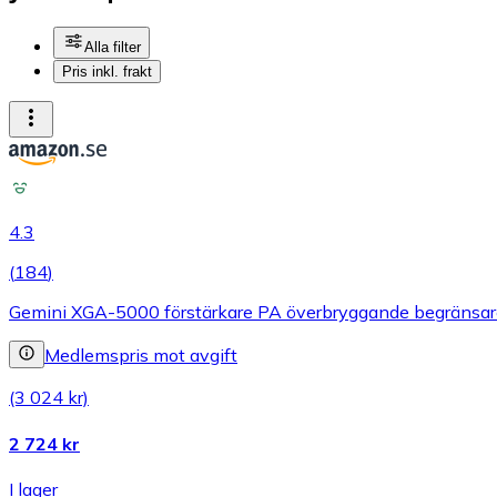
Alla filter
Pris inkl. frakt
4.3
(
184
)
Gemini XGA-5000 förstärkare PA överbryggande begräns
Medlemspris mot avgift
(3 024 kr)
2 724 kr
I lager