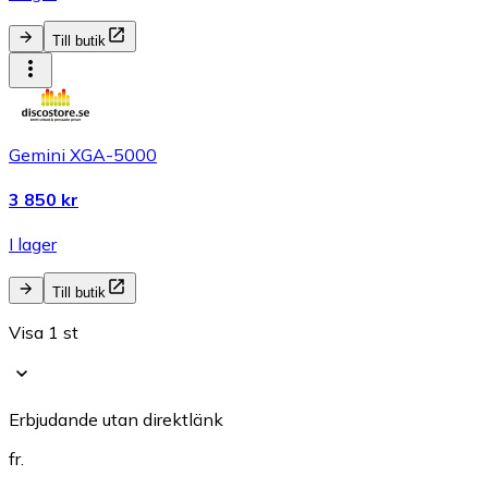
Till butik
Gemini XGA-5000
3 850 kr
I lager
Till butik
Visa 1 st
Erbjudande utan direktlänk
fr.