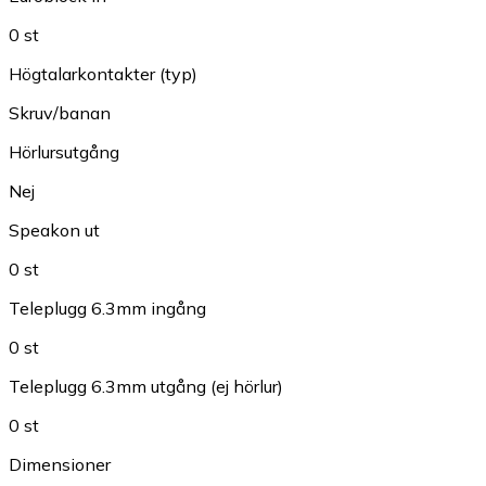
0 st
Högtalarkontakter (typ)
Skruv/banan
Hörlursutgång
Nej
Speakon ut
0 st
Teleplugg 6.3mm ingång
0 st
Teleplugg 6.3mm utgång (ej hörlur)
0 st
Dimensioner