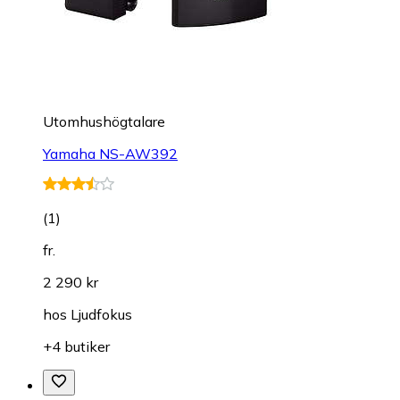
Utomhushögtalare
Yamaha NS-AW392
(
1
)
fr.
2 290 kr
hos
Ljudfokus
+4 butiker