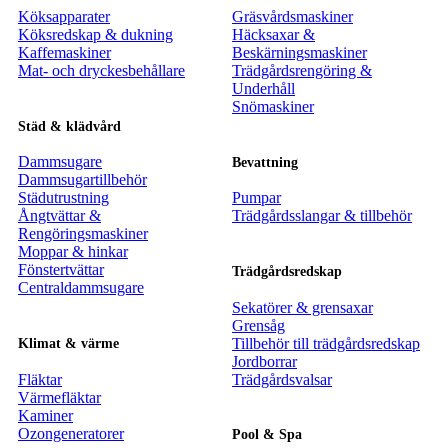
Köksapparater
Gräsvårdsmaskiner
Köksredskap & dukning
Häcksaxar &
Kaffemaskiner
Beskärningsmaskiner
Mat- och dryckesbehållare
Trädgårdsrengöring &
Underhåll
Snömaskiner
Städ & klädvård
Dammsugare
Bevattning
Dammsugartillbehör
Städutrustning
Pumpar
Ångtvättar &
Trädgårdsslangar & tillbehör
Rengöringsmaskiner
Moppar & hinkar
Fönstertvättar
Trädgårdsredskap
Centraldammsugare
Sekatörer & grensaxar
Grensåg
Tillbehör till trädgårdsredskap
Klimat & värme
Jordborrar
Fläktar
Trädgårdsvalsar
Värmefläktar
Kaminer
Ozongeneratorer
Pool & Spa