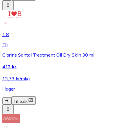
1.8
(
1
)
Clarins Santal Treatment Oil Dry Skin 30 ml
412 kr
13,73 kr/ml/g
I lager
Till butik