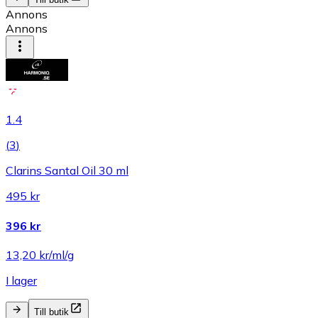
Annons
Annons
1.4
(
3
)
Clarins Santal Oil 30 ml
495 kr
396 kr
13,20 kr/ml/g
I lager
Till butik