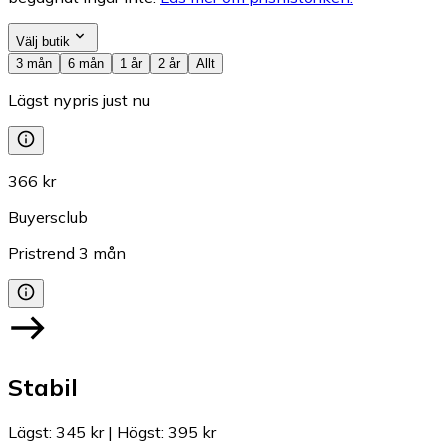
Välj butik
3 mån
6 mån
1 år
2 år
Allt
Lägst nypris just nu
366 kr
Buyersclub
Pristrend
3
mån
Stabil
Lägst
:
345 kr
|
Högst
:
395 kr