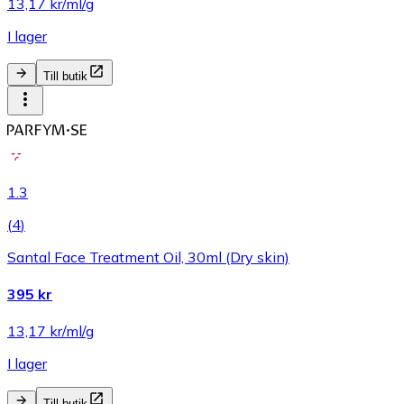
13,17 kr/ml/g
I lager
Till butik
1.3
(
4
)
Santal Face Treatment Oil, 30ml (Dry skin)
395 kr
13,17 kr/ml/g
I lager
Till butik