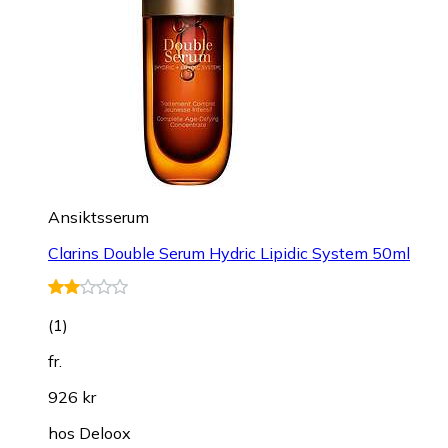
Ansiktsserum
Clarins Double Serum Hydric Lipidic System 50ml
(
1
)
fr.
926 kr
hos
Deloox