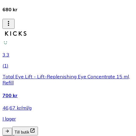
680 kr
3.3
(
1
)
Total Eye Lift - Lift-Replenishing Eye Concentrate 15 ml,
Refill
700 kr
46,67 kr/ml/g
I lager
Till butik