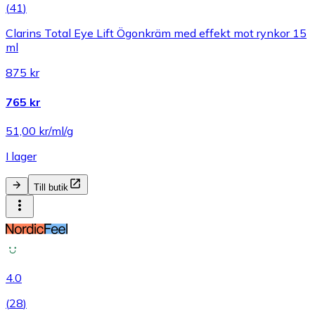
(
41
)
Clarins Total Eye Lift Ögonkräm med effekt mot rynkor 15
ml
875 kr
765 kr
51,00 kr/ml/g
I lager
Till butik
4.0
(
28
)