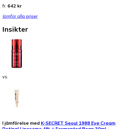
fr.
642 kr
Jämför alla priser
Insikter
vs.
I jämförelse med
K-SECRET Seoul 1988 Eye Cream
Retinal Liposome 4% + Fermented Bean 30ml