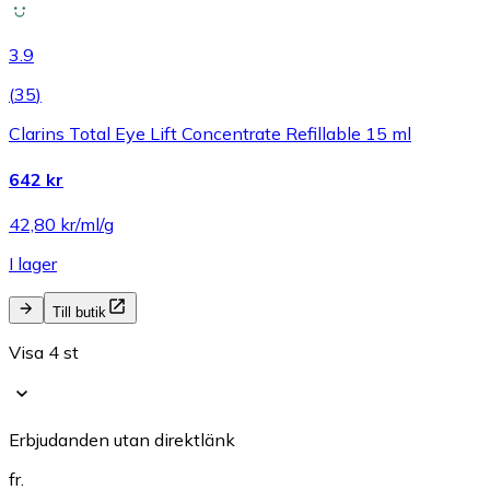
3.9
(
35
)
Clarins Total Eye Lift Concentrate Refillable 15 ml
642 kr
42,80 kr/ml/g
I lager
Till butik
Visa 4 st
Erbjudanden utan direktlänk
fr.