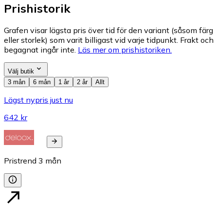
Prishistorik
Grafen visar lägsta pris över tid för den variant (såsom färg
eller storlek) som varit billigast vid varje tidpunkt. Frakt och
begagnat ingår inte.
Läs mer om prishistoriken.
Välj butik
3 mån
6 mån
1 år
2 år
Allt
Lägst nypris just nu
642 kr
Pristrend
3
mån