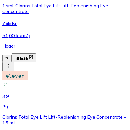
15ml, Clarins Total Eye Lift Lift-Replenishing Eye
Concentrate
765 kr
51,00 kr/ml/g
I lager
Till butik
3.9
(
5
)
Clarins Total Eye Lift Lift-Replenishing Eye Concentrate -
15 ml