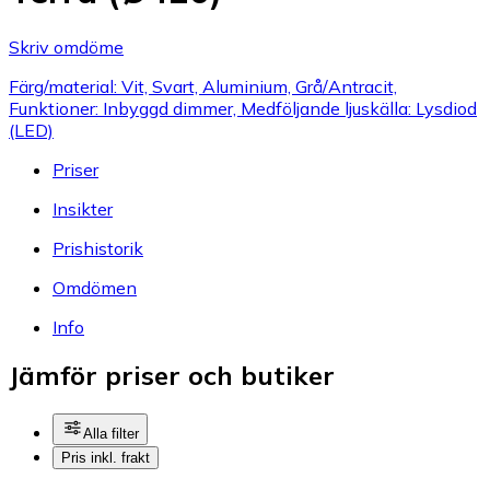
Skriv omdöme
Färg/material: Vit, Svart, Aluminium, Grå/Antracit,
Funktioner: Inbyggd dimmer, Medföljande ljuskälla: Lysdiod
(LED)
Priser
Insikter
Prishistorik
Omdömen
Info
Jämför priser och butiker
Alla filter
Pris inkl. frakt