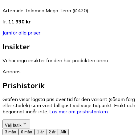
Artemide Tolomeo Mega Terra (Ø420)
fr.
11 930 kr
Jämför alla priser
Insikter
Vi har inga insikter för den här produkten ännu.
Annons
Prishistorik
Grafen visar lägsta pris över tid för den variant (såsom färg
eller storlek) som varit billigast vid varje tidpunkt. Frakt och
begagnat ingår inte.
Läs mer om prishistoriken.
Välj butik
3 mån
6 mån
1 år
2 år
Allt