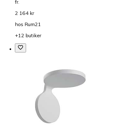
fr.
2 164 kr
hos
Rum21
+12 butiker