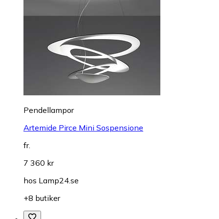
Pendellampor
Artemide Pirce Mini Sospensione
fr.
7 360 kr
hos
Lamp24.se
+8 butiker