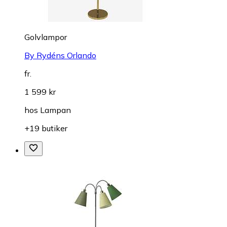
Golvlampor
By Rydéns Orlando
fr.
1 599 kr
hos
Lampan
+19 butiker