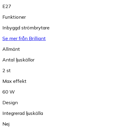
E27
Funktioner
Inbyggd strömbrytare
Se mer från Brilliant
Allmänt
Antal ljuskällor
2 st
Max effekt
60 W
Design
Integrerad ljuskälla
Nej