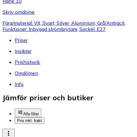
Rank 10
Skriv omdöme
Färg/material: Vit, Svart, Silver, Aluminium, Grå/Antracit,
Funktioner: Inbyggd strömbrytare, Sockel: E27
Priser
Insikter
Prishistorik
Omdömen
Info
Jämför priser och butiker
Alla filter
Pris inkl. frakt