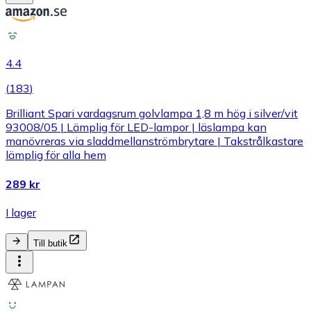
4.4
(
183
)
Brilliant Spari vardagsrum golvlampa 1,8 m hög i silver/vit
93008/05 | Lämplig för LED-lampor | läslampa kan
manövreras via sladdmellanströmbrytare | Takstrålkastare
lämplig för alla hem
289 kr
I lager
Till butik