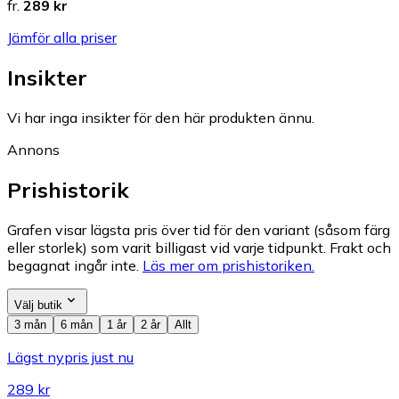
fr.
289 kr
Jämför alla priser
Insikter
Vi har inga insikter för den här produkten ännu.
Annons
Prishistorik
Grafen visar lägsta pris över tid för den variant (såsom färg
eller storlek) som varit billigast vid varje tidpunkt. Frakt och
begagnat ingår inte.
Läs mer om prishistoriken.
Välj butik
3 mån
6 mån
1 år
2 år
Allt
Lägst nypris just nu
289 kr