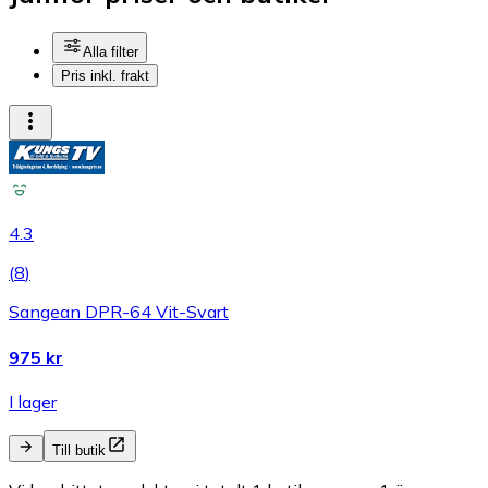
Alla filter
Pris inkl. frakt
4.3
(
8
)
Sangean DPR-64 Vit-Svart
975 kr
I lager
Till butik