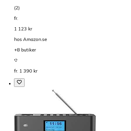
(
2
)
fr.
1 123 kr
hos
Amazon.se
+8 butiker
fr. 1 390 kr