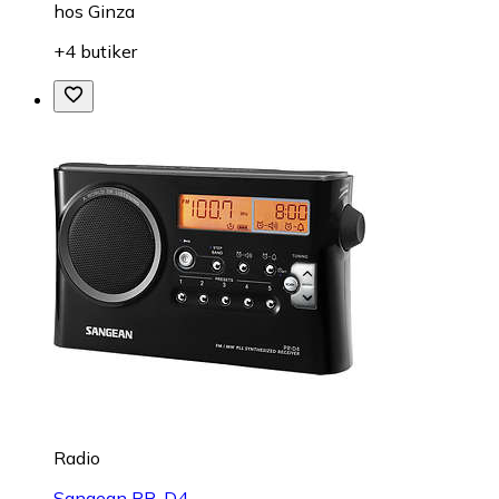
hos
Ginza
+4 butiker
Radio
Sangean PR-D4