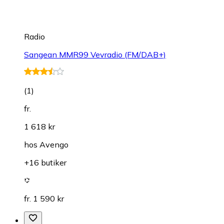
Radio
Sangean MMR99 Vevradio (FM/DAB+)
(
1
)
fr.
1 618 kr
hos
Avengo
+16 butiker
fr. 1 590 kr