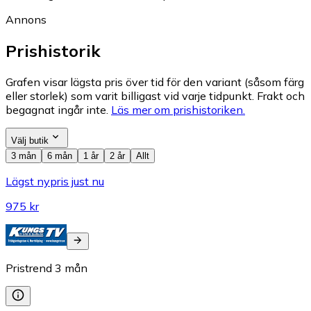
Annons
Prishistorik
Grafen visar lägsta pris över tid för den variant (såsom färg
eller storlek) som varit billigast vid varje tidpunkt. Frakt och
begagnat ingår inte.
Läs mer om prishistoriken.
Välj butik
3 mån
6 mån
1 år
2 år
Allt
Lägst nypris just nu
975 kr
Pristrend
3
mån