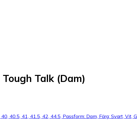
- Tough Talk (Dam)
, 40, 40.5, 41, 41.5, 42, 44.5, Passform: Dam, Färg: Svart, Vit, G