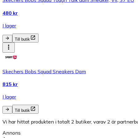
Skechers Bobs Squad Tough Talk dam Sneaker, Vit, 37 EU
480 kr
I lager
Till butik
Skechers Bobs Squad Sneakers Dam
815 kr
I lager
Till butik
Vi har hittat produkten i totalt 2 butiker, varav 2 är partnerbu
Annons