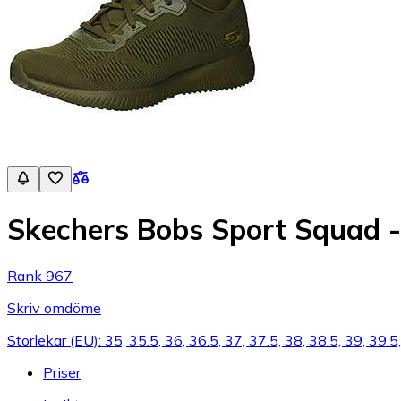
Skechers Bobs Sport Squad 
Rank 967
Skriv omdöme
Storlekar (EU): 35, 35.5, 36, 36.5, 37, 37.5, 38, 38.5, 39, 39.5
Priser