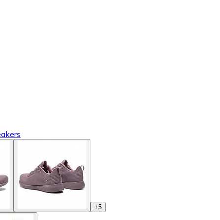
eakers
+
5