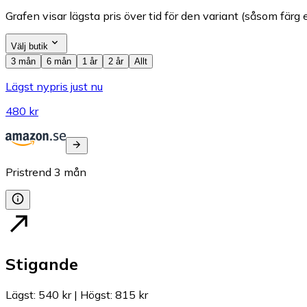
Grafen visar lägsta pris över tid för den variant (såsom färg e
Välj butik
3 mån
6 mån
1 år
2 år
Allt
Lägst nypris just nu
480 kr
Pristrend
3
mån
Stigande
Lägst
:
540 kr
|
Högst
:
815 kr