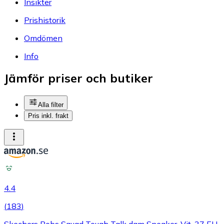
Insikter
Prishistorik
Omdömen
Info
Jämför priser och butiker
Alla filter
Pris inkl. frakt
4.4
(
183
)