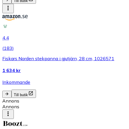
Till butik
4.4
(
183
)
Fiskars Norden stekpanna i gjutjärn, 28 cm, 1026571
1 634 kr
Inkommande
Till butik
Annons
Annons