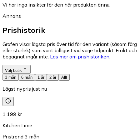
Vi har inga insikter för den här produkten ännu.
Annons
Prishistorik
Grafen visar lägsta pris över tid för den variant (såsom färg
eller storlek) som varit billigast vid varje tidpunkt. Frakt och
begagnat ingår inte.
Läs mer om prishistoriken.
Välj butik
3 mån
6 mån
1 år
2 år
Allt
Lägst nypris just nu
1 199 kr
KitchenTime
Pristrend
3
mån