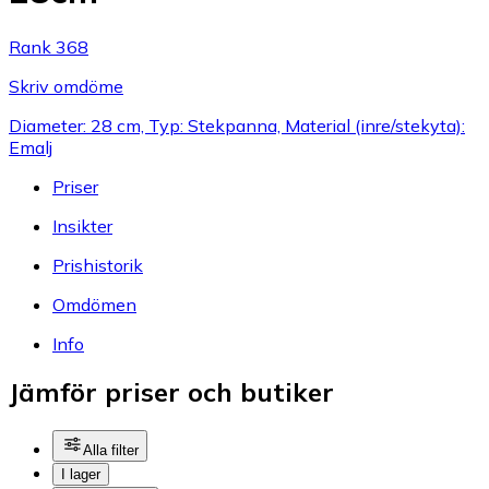
Rank 368
Skriv omdöme
Diameter: 28 cm, Typ: Stekpanna, Material (inre/stekyta):
Emalj
Priser
Insikter
Prishistorik
Omdömen
Info
Jämför priser och butiker
Alla filter
I lager