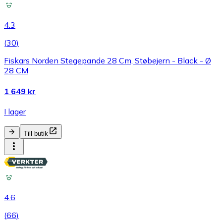
4.3
(
30
)
Fiskars Norden Stegepande 28 Cm, Støbejern - Black - Ø
28 CM
1 649 kr
I lager
Till butik
4.6
(
66
)