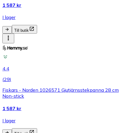
1 587 kr
I lager
Till butik
4.4
(
29
)
Fiskars - Norden 1026571 Gjutjärnsstekpanna 28 cm
Non-stick
1 587 kr
I lager