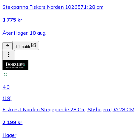
Stekpanna Fiskars Norden 1026571; 28 cm
1 775 kr
Åter i lager: 18 aug.
Till butik
4.0
(
19
)
Fiskars | Norden Stegepande 28 Cm, Støbejern | Ø 28 CM
2 199 kr
I lager