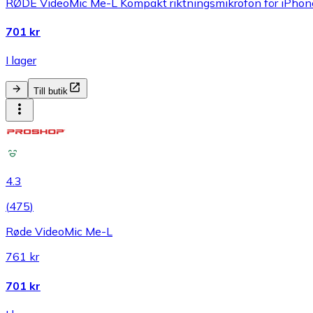
RØDE VideoMic Me-L Kompakt riktningsmikrofon för iPhone
701 kr
I lager
Till butik
4.3
(
475
)
Røde VideoMic Me-L
761 kr
701 kr