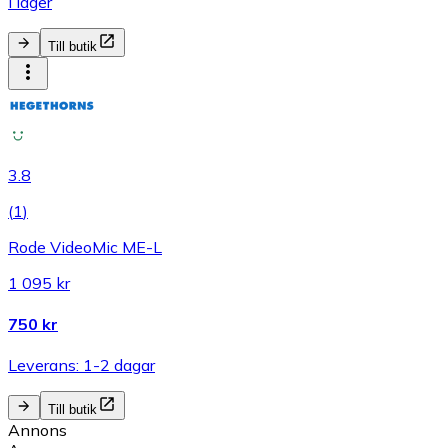
I lager
Till butik
3.8
(
1
)
Rode VideoMic ME-L
1 095 kr
750 kr
Leverans: 1-2 dagar
Till butik
Annons