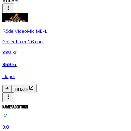
Annons
Röde VideoMic ME-L
Gäller t.o.m. 26 aug.
990 kr
859 kr
I lager
Till butik
3.8