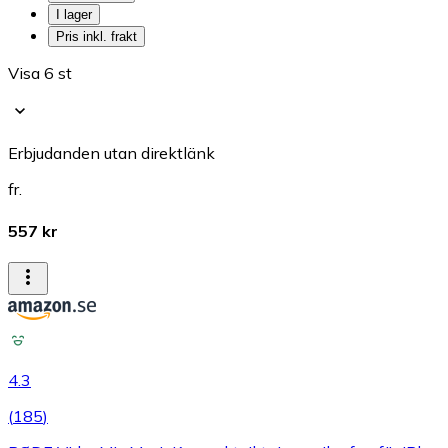
I lager
Pris inkl. frakt
Visa 6 st
Erbjudanden utan direktlänk
fr.
557 kr
4.3
(
185
)