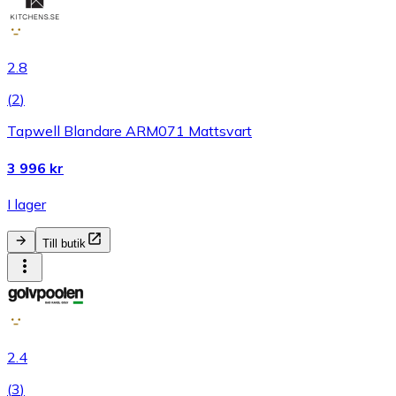
2.8
(
2
)
Tapwell Blandare ARM071 Mattsvart
3 996 kr
I lager
Till butik
2.4
(
3
)