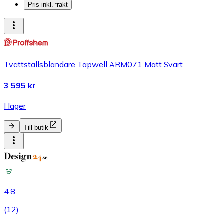
Pris inkl. frakt
Tvättställsblandare Tapwell ARM071 Matt Svart
3 595 kr
I lager
Till butik
4.8
(
12
)