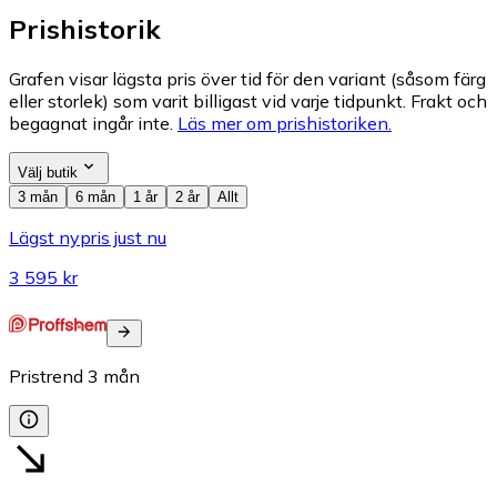
Prishistorik
Grafen visar lägsta pris över tid för den variant (såsom färg
eller storlek) som varit billigast vid varje tidpunkt. Frakt och
begagnat ingår inte.
Läs mer om prishistoriken.
Välj butik
3 mån
6 mån
1 år
2 år
Allt
Lägst nypris just nu
3 595 kr
Pristrend
3
mån