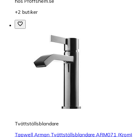
hos
Proffshem.se
+2 butiker
Tvättställsblandare
Tapwell Arman Tvättställsblandare ARM071 (Krom)