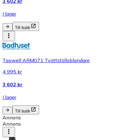
3 602 kr
I lager
Till butik
Tapwell ARM071 Tvättställsblandare
4 995 kr
3 602 kr
I lager
Till butik
Annons
Annons