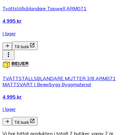
Tvättställsblandare Tapwell ARM071
4 995 kr
I lager
Till butik
TVÄTTSTÄLLSBLANDARE MUTTER 3/8 ARM071
MATTSVART | Beijerbygg Byggmaterial
4 995 kr
I lager
Till butik
Vi har hittat produkten i totalt 7 butiker, varav 7 är