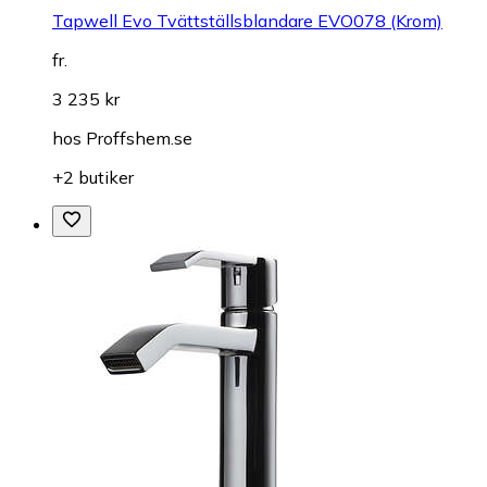
Tapwell Evo Tvättställsblandare EVO078 (Krom)
fr.
3 235 kr
hos
Proffshem.se
+2 butiker