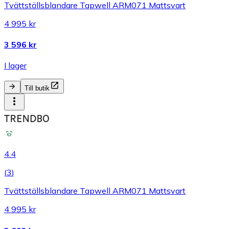
Tvättställsblandare Tapwell ARM071 Mattsvart
4 995 kr
3 596 kr
I lager
Till butik
4.4
(
3
)
Tvättställsblandare Tapwell ARM071 Mattsvart
4 995 kr