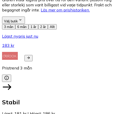
eller storlek) som varit billigast vid varje tidpunkt. Frakt och
begagnat ingår inte.
Läs mer om prishistoriken.
Välj butik
3 mån
6 mån
1 år
2 år
Allt
Lägst nypris just nu
183 kr
Pristrend
3
mån
Stabil
Lägst
:
181 kr
|
Högst
:
186 kr