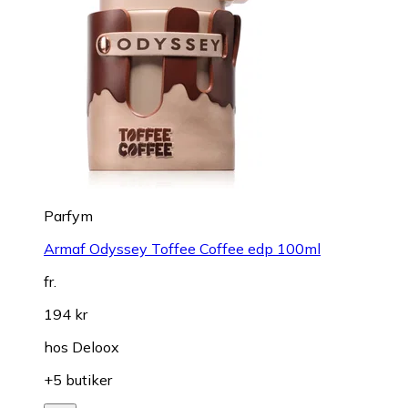
Parfym
Armaf Odyssey Toffee Coffee edp 100ml
fr.
194 kr
hos
Deloox
+5 butiker