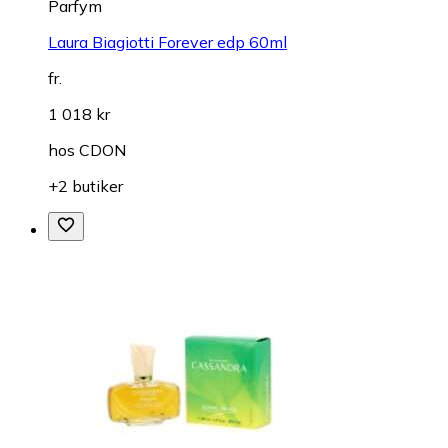
Parfym
Laura Biagiotti Forever edp 60ml
fr.
1 018 kr
hos
CDON
+2 butiker