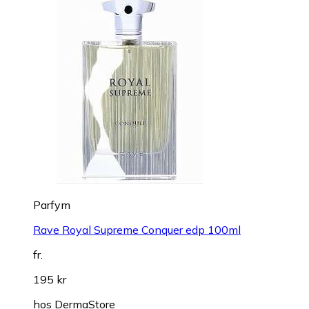
Parfym
Rave Royal Supreme Conquer edp 100ml
fr.
195 kr
hos
DermaStore