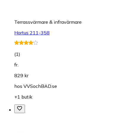
Terrassvärmare & infravärmare
Hortus 211-358
(
1
)
fr.
829 kr
hos
VVSochBAD.se
+1 butik