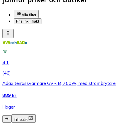
Alla filter
Pris inkl. frakt
4.1
(
46
)
Adax terrassvärmare GVR B, 750W, med strömbrytare
889 kr
I lager
Till butik