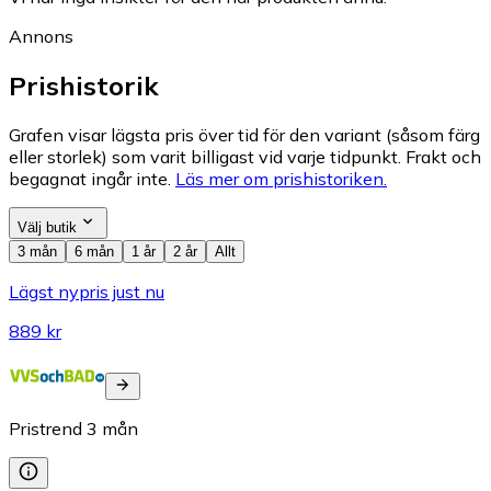
Annons
Prishistorik
Grafen visar lägsta pris över tid för den variant (såsom färg
eller storlek) som varit billigast vid varje tidpunkt. Frakt och
begagnat ingår inte.
Läs mer om prishistoriken.
Välj butik
3 mån
6 mån
1 år
2 år
Allt
Lägst nypris just nu
889 kr
Pristrend
3
mån