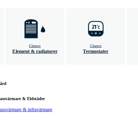
Glamox
Glamox
Element & radiatorer
Termostater
ård
rassvärmare & Eldstäder
rassvärmare & infravärmare