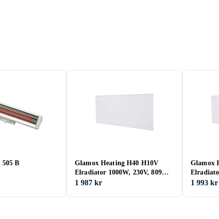
 505 B
Glamox Heating H40 H10V
Glamox 
Elradiator 1000W, 230V, 809
Elradiat
mm Vit
Vit
1 987 kr
1 993 kr