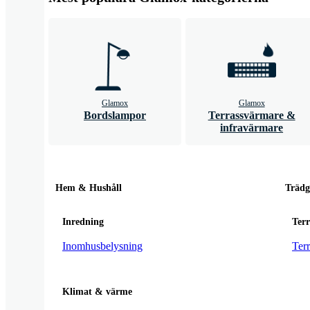
Glamox
Glamox
Bordslampor
Terrassvärmare &
infravärmare
Hem & Hushåll
Trädg
Inredning
Ter
Inomhusbelysning
Ter
Klimat & värme