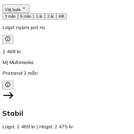
Välj butik
3 mån
6 mån
1 år
2 år
Allt
Lägst nypris just nu
2 469 kr
MJ Multimedia
Pristrend
3
mån
Stabil
Lägst
:
2 469 kr
|
Högst
:
2 475 kr