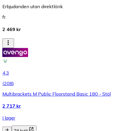
Erbjudanden utan direktlänk
fr.
2 469 kr
4.3
(
208
)
Multibrackets M Public Floorstand Basic 180 - Stäl
2 717 kr
I lager
Till butik