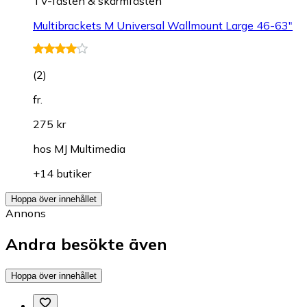
TV-fästen & skärmfästen
Multibrackets M Universal Wallmount Large 46-63"
(
2
)
fr.
275 kr
hos
MJ Multimedia
+14 butiker
Hoppa över innehållet
Annons
Andra besökte även
Hoppa över innehållet