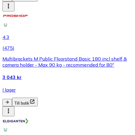
4.3
(
475
)
Multibrackets M Public Floorstand Basic 180 incl shelf &
camera holder - Max 90 kg - recommended for 80"
3 043 kr
I lager
Till butik