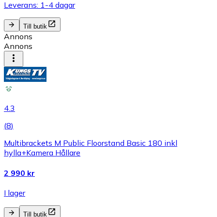
Leverans: 1-4 dagar
Till butik
Annons
Annons
4.3
(
8
)
Multibrackets M Public Floorstand Basic 180 inkl
hylla+Kamera Hållare
2 990 kr
I lager
Till butik