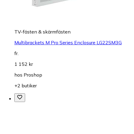
TV-fästen & skärmfästen
Multibrackets M Pro Series Enclosure LG22SM3G
fr.
1 152 kr
hos
Proshop
+2 butiker