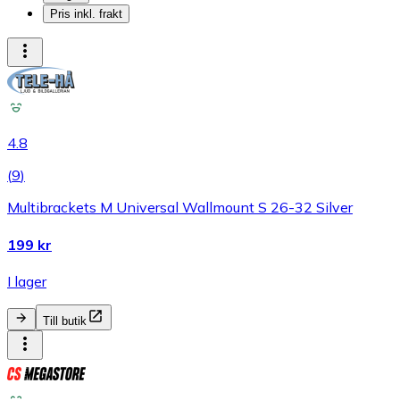
Pris inkl. frakt
4.8
(
9
)
Multibrackets M Universal Wallmount S 26-32 Silver
199 kr
I lager
Till butik