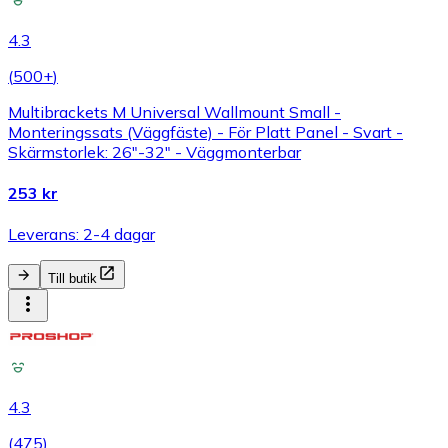
4.3
(
500+
)
Multibrackets M Universal Wallmount Small -
Monteringssats (Väggfäste) - För Platt Panel - Svart -
Skärmstorlek: 26"-32" - Väggmonterbar
253 kr
Leverans: 2-4 dagar
Till butik
4.3
(
475
)