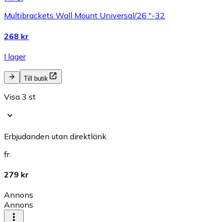
Multibrackets Wall Mount Universal/26 "-32
268 kr
I lager
Till butik
Visa 3 st
Erbjudanden utan direktlänk
fr.
279 kr
Annons
Annons