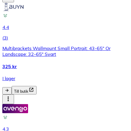
4.4
(
3
)
Multibrackets Wallmount Small Portrait: 43-65" Or
Landscape: 32-65" Svart
325 kr
I lager
Till butik
4.3