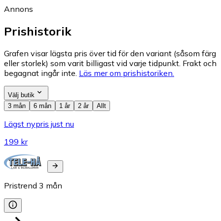
Annons
Prishistorik
Grafen visar lägsta pris över tid för den variant (såsom färg
eller storlek) som varit billigast vid varje tidpunkt. Frakt och
begagnat ingår inte.
Läs mer om prishistoriken.
Välj butik
3 mån
6 mån
1 år
2 år
Allt
Lägst nypris just nu
199 kr
Pristrend
3
mån