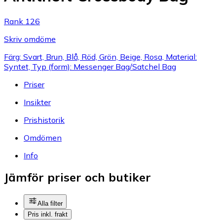
Rank 126
Skriv omdöme
Färg: Svart, Brun, Blå, Röd, Grön, Beige, Rosa, Material:
Syntet, Typ (form): Messenger Bag/Satchel Bag
Priser
Insikter
Prishistorik
Omdömen
Info
Jämför priser och butiker
Alla filter
Pris inkl. frakt