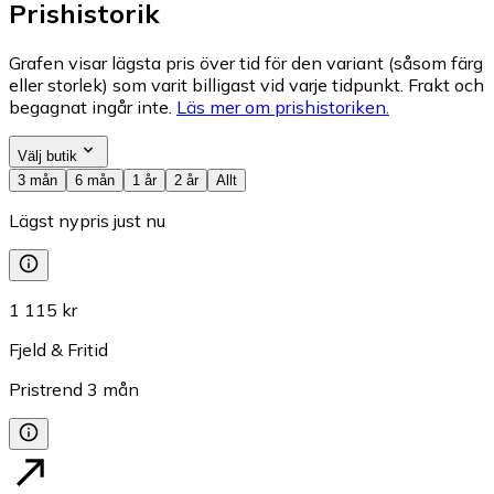
Prishistorik
Grafen visar lägsta pris över tid för den variant (såsom färg
eller storlek) som varit billigast vid varje tidpunkt. Frakt och
begagnat ingår inte.
Läs mer om prishistoriken.
Välj butik
3 mån
6 mån
1 år
2 år
Allt
Lägst nypris just nu
1 115 kr
Fjeld & Fritid
Pristrend
3
mån