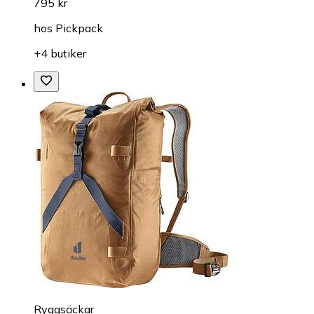
795 kr
hos
Pickpack
+4 butiker
Ryggsäckar