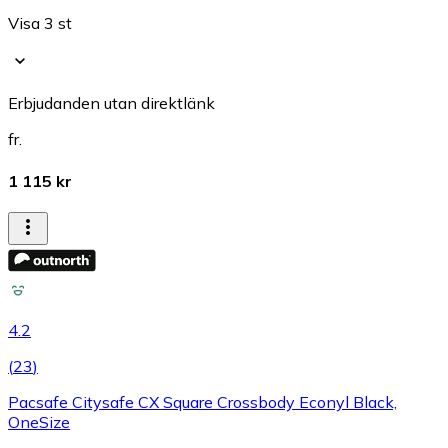
Visa 3 st
Erbjudanden utan direktlänk
fr.
1 115 kr
4.2
(
23
)
Pacsafe Citysafe CX Square Crossbody Econyl Black,
OneSize