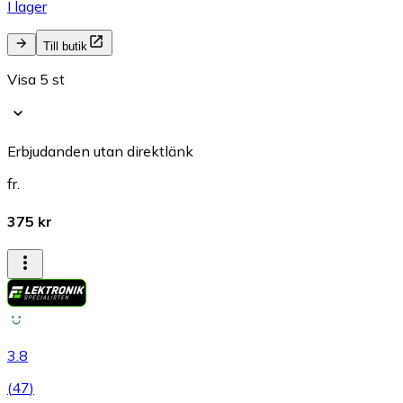
I lager
Till butik
Visa 5 st
Erbjudanden utan direktlänk
fr.
375 kr
3.8
(
47
)