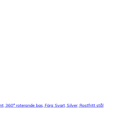
, 360° roterande bas, Färg: Svart, Silver, Rostfritt stål