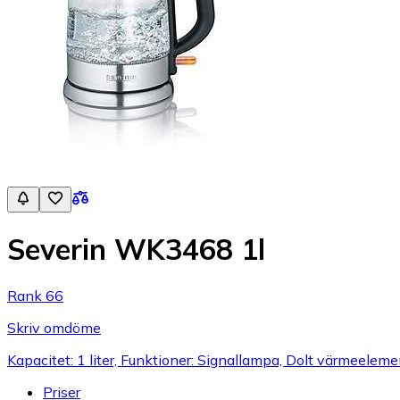
Severin WK3468 1l
Rank 66
Skriv omdöme
Kapacitet: 1 liter, Funktioner: Signallampa, Dolt värmeelement
Priser