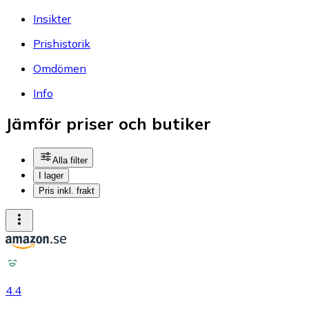
Insikter
Prishistorik
Omdömen
Info
Jämför priser och butiker
Alla filter
I lager
Pris inkl. frakt
4.4