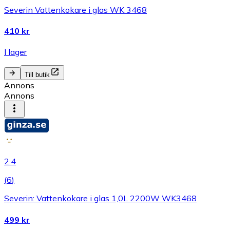
Severin Vattenkokare i glas WK 3468
410 kr
I lager
Till butik
Annons
Annons
2.4
(
6
)
Severin: Vattenkokare i glas 1,0L 2200W WK3468
499 kr