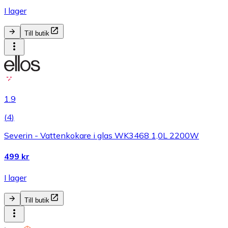
I lager
Till butik
1.9
(
4
)
Severin - Vattenkokare i glas WK3468 1,0L 2200W
499 kr
I lager
Till butik