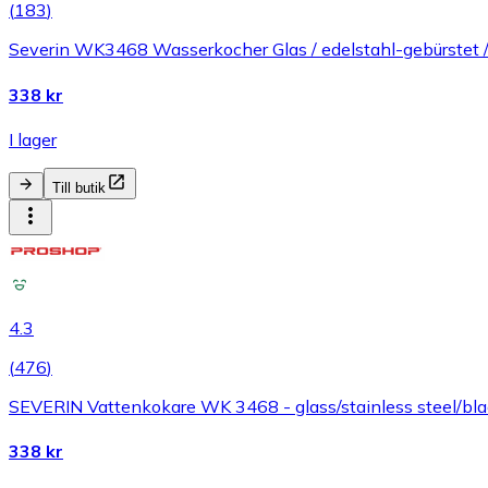
(
183
)
Severin WK3468 Wasserkocher Glas / edelstahl-gebürstet 
338 kr
I lager
Till butik
4.3
(
476
)
SEVERIN Vattenkokare WK 3468 - glass/stainless steel/blac
338 kr